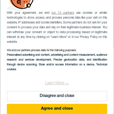
With your agreement, we and
our 14 partners
use cookies or similar
technologies to store, access, and process personal data like your visit on this
website, IP addresses and cookie identifiers. Some partners do not ask for your
consent to process your data and rely on their legitimate business interest. You
can withdraw your consent or object to data processing based on legitimate
TENERIFE
interest at any time by clicking on “Learn More” or in our Privacy Policy on this
Arce i konsert
website.
We and our partners process data for the following purposes:
Imagen
Personalised advertising and content, advertising and content measurement, audience
Listado
research and services development
, Precise geolocation data, and identification
through device scanning
, Store and/or access information on a device
, Technical
cookies
Learn More →
Disagree and close
Agree and close
TIDLIGERE AKTIVITET