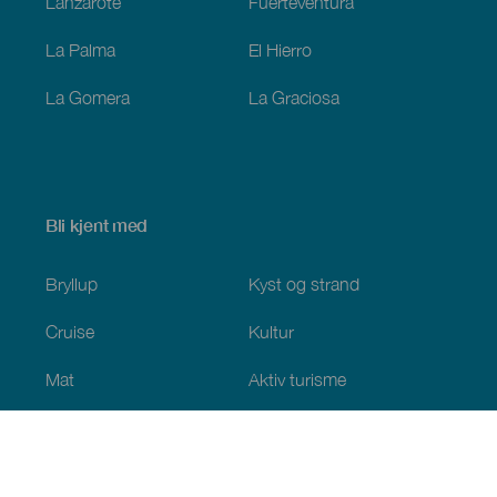
Lanzarote
Fuerteventura
La Palma
El Hierro
La Gomera
La Graciosa
Bli kjent med
Bryllup
Kyst og strand
Cruise
Kultur
Mat
Aktiv turisme
Alle artiklene