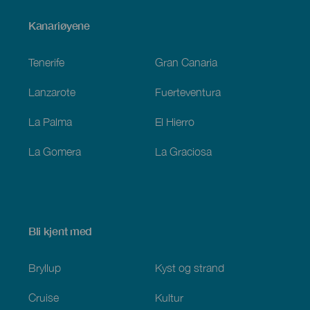
Menú
Kanariøyene
Footer
Tenerife
Gran Canaria
Lanzarote
Fuerteventura
La Palma
El Hierro
La Gomera
La Graciosa
Bli kjent med
Bryllup
Kyst og strand
Cruise
Kultur