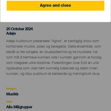
Agree and close
TIDLIGERE AKTIVITET
25 October 2024
Localidad
Adeje
Descripción
Adeje Auditorium presenterer "Ágora", et tverrfaglig show som
del
kombinerer musikk, poesi og bevegelse. Dette ensemblet, som
evento
består av fire sangere, en skuespillerinne og tre musikere, har
som mål å fremheve kvinners rolle i kunsten gjennom et forslag
som integrerer ulike disipliner. Forestillingen lover å bli en unik
opplevelse som viser frem kvinnelig kreativitet og talent innen
kunsten, og tilbyr publikum et berikende og meningsfullt skue.
Kategori
Categoría
Musikk
del
evento
Alder
Edad
Alle Målgrupper
Recomendada