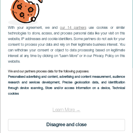
With your agreement, we and
our 14 partners
use cookies or similar
technologies to store, access, and process personal data like your visit on this
website, IP addresses and cookie identifiers. Some partners do not ask for your
consent to process your data and rely on their legitimate business interest. You
can withdraw your consent or object to data processing based on legitimate
TENERIFE
interest at any time by clicking on “Learn More” or in our Privacy Policy on this
Ágora
website.
We and our partners process data for the following purposes:
Imagen
Personalised advertising and content, advertising and content measurement, audience
Listado
research and services development
, Precise geolocation data, and identification
through device scanning
, Store and/or access information on a device
, Technical
cookies
Learn More →
Disagree and close