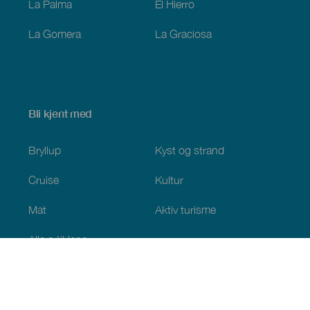
La Palma
El Hierro
La Gomera
La Graciosa
Bli kjent med
Bryllup
Kyst og strand
Cruise
Kultur
Mat
Aktiv turisme
Alle artiklene