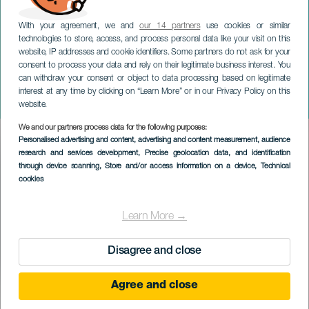
With your agreement, we and
our 14 partners
use cookies or similar
technologies to store, access, and process personal data like your visit on this
website, IP addresses and cookie identifiers. Some partners do not ask for your
consent to process your data and rely on their legitimate business interest. You
LANZAROTE
can withdraw your consent or object to data processing based on legitimate
Vår Frue av snøens
interest at any time by clicking on “Learn More” or in our Privacy Policy on this
festligheter
website.
We and our partners process data for the following purposes:
Imagen
Personalised advertising and content, advertising and content measurement, audience
Listado
research and services development
, Precise geolocation data, and identification
through device scanning
, Store and/or access information on a device
, Technical
cookies
Learn More →
Disagree and close
Agree and close
TIDLIGERE AKTIVITET