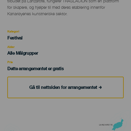
tilbudet på Lanzarote, fungerer TRASLACIÓN som en plattform
for skapere, og hjelper til med deres etablering innenfor
Kanariøyenes kunstneriske sektor.
Kategori
Categoría
Festival
del
evento
Alder
Edad
Alle Målgrupper
Recomendada
Pris
Dette arrangementet er gratis
Gå til nettsiden for arrangementet
LANZAROTE