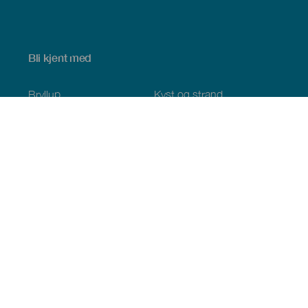
Bli kjent med
Bryllup
Kyst og strand
Cruise
Kultur
Mat
Aktiv turisme
Alle artiklene
Praktisk informasjon
Kalender
Klima