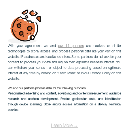
With your agreement, we and
our 14 partners
use cookies or similar
technologies to store, access, and process personal data like your visit on this
website, IP addresses and cookie identifiers. Some partners do not ask for your
consent to process your data and rely on their legitimate business interest. You
can withdraw your consent or object to data processing based on legitimate
LANZAROTE
interest at any time by clicking on “Learn More” or in our Privacy Policy on this
Traslación dansefestival
website.
We and our partners process data for the following purposes:
Imagen
Personalised advertising and content, advertising and content measurement, audience
Listado
research and services development
, Precise geolocation data, and identification
through device scanning
, Store and/or access information on a device
, Technical
cookies
Learn More →