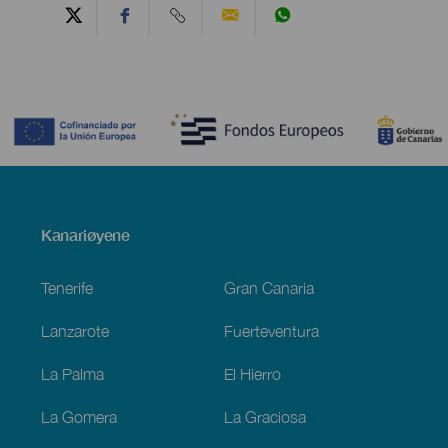
Contenido
Menú
Kanariøyene
Footer
Tenerife
Gran Canaria
Lanzarote
Fuerteventura
La Palma
El Hierro
La Gomera
La Graciosa