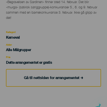
«Begravelsen av Sardinen» finner sted 14. februar. Det blir
«murga» (satirisk sanggruppe)-konkurranser 5., 6. og 9. februar
sammen med en barnekonkurranse 3. februar. Ikke gå glipp av
det!
Kategori
Categoría
Karneval
del
evento
Alder
Edad
Alle Målgrupper
Recomendada
Pris
Dette arrangementet er gratis
Gå til nettsiden for arrangementet