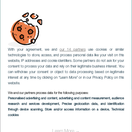
With your agreement, we and
our 14 partners
use cookies or similar
technologies to store, access, and process personal data like your visit on this
website, IP addresses and cookie identifiers. Some partners do not ask for your
consent to process your data and rely on their legitimate business interest. You
LANZAROTE
can withdraw your consent or object to data processing based on legitimate
Tradisjonelt karneval i
interest at any time by clicking on “Learn More” or in our Privacy Policy on this
Arrecife
website.
We and our partners process data for the following purposes:
Imagen
Personalised advertising and content, advertising and content measurement, audience
Listado
research and services development
, Precise geolocation data, and identification
through device scanning
, Store and/or access information on a device
, Technical
cookies
Learn More →