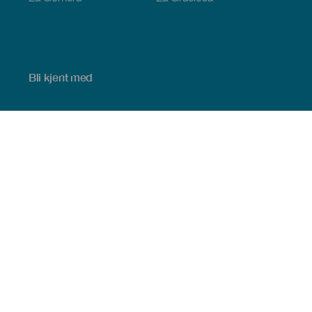
Bli kjent med
Bryllup
Kyst og strand
Cruise
Kultur
Mat
Aktiv turisme
Alle artiklene
Praktisk informasjon