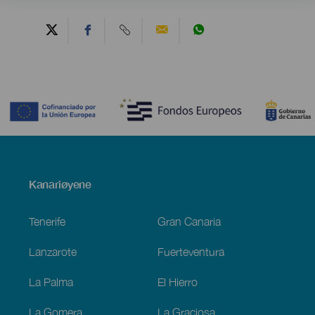
Contenido
Menú
Kanariøyene
Footer
Tenerife
Gran Canaria
Lanzarote
Fuerteventura
La Palma
El Hierro
La Gomera
La Graciosa