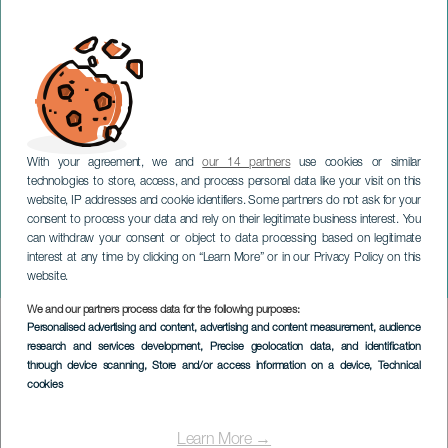
With your agreement, we and
our 14 partners
use cookies or similar
technologies to store, access, and process personal data like your visit on this
website, IP addresses and cookie identifiers. Some partners do not ask for your
consent to process your data and rely on their legitimate business interest. You
LANZAROTE
can withdraw your consent or object to data processing based on legitimate
The Original Wailers.
interest at any time by clicking on “Learn More” or in our Privacy Policy on this
Lanzarote
website.
We and our partners process data for the following purposes:
Imagen
Personalised advertising and content, advertising and content measurement, audience
Listado
research and services development
, Precise geolocation data, and identification
through device scanning
, Store and/or access information on a device
, Technical
cookies
Learn More →