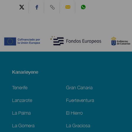
Contenido
Menú
Kanariøyene
Footer
Tenerife
Gran Canaria
Lanzarote
Fuerteventura
La Palma
El Hierro
La Gomera
La Graciosa