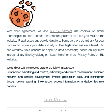
With your agreement, we and
our 14 partners
use cookies or similar
technologies to store, access, and process personal data like your visit on this
website, IP addresses and cookie identifiers. Some partners do not ask for your
consent to process your data and rely on their legitimate business interest. You
can withdraw your consent or object to data processing based on legitimate
LANZAROTE
interest at any time by clicking on “Learn More” or in our Privacy Policy on this
Teguise Music Showcase
website.
We and our partners process data for the following purposes:
Imagen
Personalised advertising and content, advertising and content measurement, audience
Listado
research and services development
, Precise geolocation data, and identification
through device scanning
, Store and/or access information on a device
, Technical
cookies
Learn More →