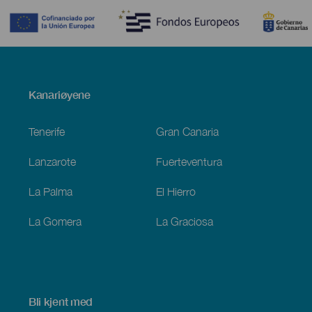
Menú
Kanariøyene
Footer
Tenerife
Gran Canaria
Lanzarote
Fuerteventura
La Palma
El Hierro
La Gomera
La Graciosa
Bli kjent med