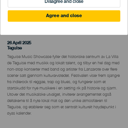
Disagree and close
Agree and close
TIDLIGERE AKTIVITET
26 April 2025
Localidad
Teguise
Descripción
Teguise Music Showcase fyller det historiske sentrum av La Villa
del
de Teguise med musikk og lokalt talent, og tilbyr en hel dag med
evento
non-stop konserter med band og artister fra Lanzarote over flere
scener satt gjennom kulturarvstedet. Festivalen viser frem sjangre
fra indierock til reggae, trap og blues, og fungerer som et
startskudd for nye musikere i en setting rik på historie og sjarm.
Utover det musikalske utvalget, inviterer arrangementet også
deltakerne til å nyte lokal mat og den unike atmosfæren til
Teguise, og etablerer seg som et sentralt kulturelt høydepunkt i
øyas kalender.