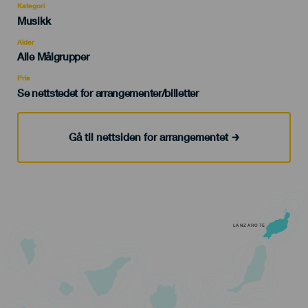
Kategori
Categoría
Musikk
del
evento
Alder
Edad
Alle Målgrupper
Recomendada
Pris
Se nettstedet for arrangementer/billetter
Gå til nettsiden for arrangementet
LANZAROTE