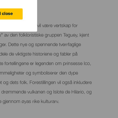
 close
par "El Salinero" vil være vertskap for
 av den folkloristiske gruppen Teguey, kjent
linger. Dette nye og spennende tverrfaglige
dele de viktigste historiene og fabler på
te fortellingene er legenden om prinsesse Ico,
emmeligheter og symboliserer den dype
 og dets folk. Forestillingen vil også inkludere
 drømmende vulkanen og Islote de Hilario, og
se gjennom øyas rike kulturarv.