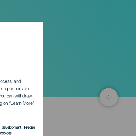
 access, and
Some partners do
. You can withdraw
ing on “Learn More”
s development
, Precise
l cookies