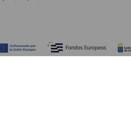
Bli kjent med
Pr
Bryllup
Kyst og strand
Ka
Cruise
Kultur
Sl