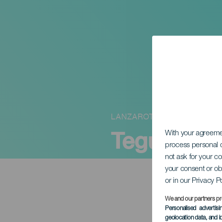
LANZAROTE
Tegueyin k
With your agreem
process personal d
not ask for your c
your consent or ob
or in our Privacy P
We and our partners pr
Personalised advertis
geolocation data, and i