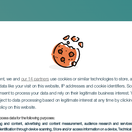
onsert
ent, we and
our 14 partners
use cookies or similar technologies to store,
ata like your visit on this website, IP addresses and cookie identifiers. 
onsent to process your data and rely on their legitimate business interest
ject to data processing based on legitimate interest at any time by click
olicy on this website.
ocess data for the following purposes:
TIDLIGERE AKTIVITET
ing and content, advertising and content measurement, audience research and service
dentification through device scanning
, Store and/or access information on a device
, Technica