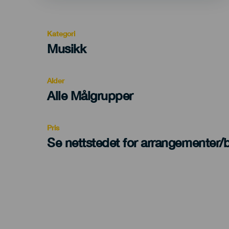
Kategori
Categoría
Musikk
del
evento
Alder
Edad
Alle Målgrupper
Recomendada
Pris
Se nettstedet for arrangementer/bi