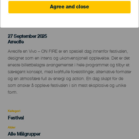
Agree and close
TIDLIGERE AKTIVITET
27 September 2025
Localidad
Arrecife
Descripción
Arrecife en Vivo – ON FIRE er en spesiell dag innenfor festivalen,
del
designet som en intens og ukonvensjonell opplevelse. Det er det
evento
eneste billettbelagte arrangementet i hele programmet og tilbyr et
særegent konsept, med kraftfulle forestillinger, alternative formater
og en atmosfære full av energi og action. En dag skapt for de
som ønsker å oppleve festivalen i sin mest eksplosive og unike
form.
Kategori
Categoría
Festival
del
evento
Alder
Edad
Alle Målgrupper
Recomendada