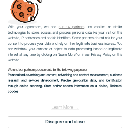
With your agreement, we and
our 14 partners
use cookies or similar
technologies to store, access, and process personal data like your visit on this
website, IP addresses and cookie identifiers. Some partners do not ask for your
consent to process your data and rely on their legitimate business interest. You
can withdraw your consent or object to data processing based on legitimate
LANZAROTE
interest at any time by clicking on “Learn More” or in our Privacy Policy on this
On Fire: Arrecife en vivo
website.
We and our partners process data for the following purposes:
Imagen
Personalised advertising and content, advertising and content measurement, audience
Listado
research and services development
, Precise geolocation data, and identification
through device scanning
, Store and/or access information on a device
, Technical
cookies
Learn More →
Disagree and close