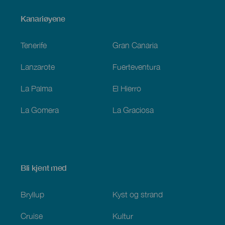
Menú
Kanariøyene
Footer
Tenerife
Gran Canaria
Lanzarote
Fuerteventura
La Palma
El Hierro
La Gomera
La Graciosa
Bli kjent med
Bryllup
Kyst og strand
Cruise
Kultur