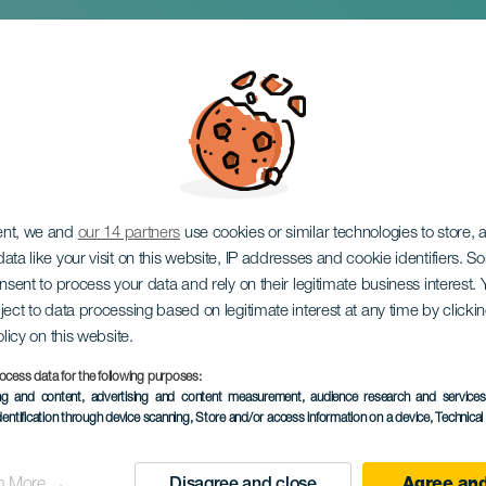
 Ironman
ent, we and
our 14 partners
use cookies or similar technologies to store,
ata like your visit on this website, IP addresses and cookie identifiers. 
onsent to process your data and rely on their legitimate business interest
ject to data processing based on legitimate interest at any time by click
olicy on this website.
ocess data for the following purposes:
TIDLIGERE AKTIVITET
ing and content, advertising and content measurement, audience research and service
dentification through device scanning
, Store and/or access information on a device
, Technica
18 mai 2024
Localidad
Puerto del Carmen