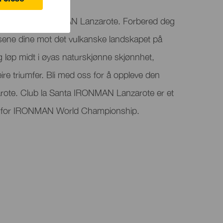
 close
Club La Santa IRONMAN Lanzarote. Forbered deg
nsene dine mot det vulkanske landskapet på
 løp midt i øyas naturskjønne skjønnhet,
re triumfer. Bli med oss ​​for å oppleve den
ote. Club la Santa IRONMAN Lanzarote er et
nt for IRONMAN World Championship.