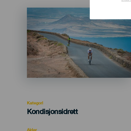
Lear
Imagen
Listado
Kategori
Categoría
Kondisjonsidrett
del
evento
Alder