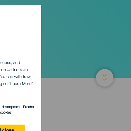
 access, and
Some partners do
. You can withdraw
ing on “Learn More”
s development
, Precise
l cookies