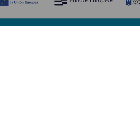
Bli kjent med
Pr
Bryllup
Kyst og strand
Ka
Cruise
Kultur
Sl
Mat
Aktiv turisme
Ov
Alle artiklene
Tj