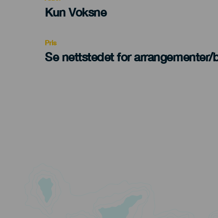
Edad
Kun Voksne
Recomendada
Pris
Se nettstedet for arrangementer/bi