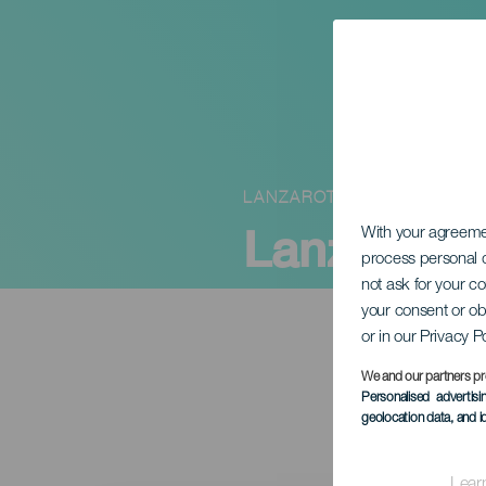
LANZAROTE
Lanzarote
With your agreem
process personal d
not ask for your c
your consent or ob
or in our Privacy P
We and our partners pr
Personalised advertis
geolocation data, and i