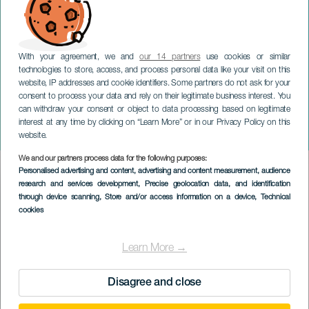
With your agreement, we and
our 14 partners
use cookies or similar
technologies to store, access, and process personal data like your visit on this
website, IP addresses and cookie identifiers. Some partners do not ask for your
consent to process your data and rely on their legitimate business interest. You
can withdraw your consent or object to data processing based on legitimate
LANZAROTE
interest at any time by clicking on “Learn More” or in our Privacy Policy on this
Jul i jungelen
website.
We and our partners process data for the following purposes:
Imagen
Personalised advertising and content, advertising and content measurement, audience
Listado
research and services development
, Precise geolocation data, and identification
through device scanning
, Store and/or access information on a device
, Technical
cookies
Learn More →
Disagree and close