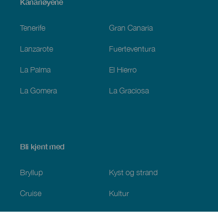
Menú
Kanariøyene
Footer
Tenerife
Gran Canaria
Lanzarote
Fuerteventura
La Palma
El Hierro
La Gomera
La Graciosa
Bli kjent med
Bryllup
Kyst og strand
Cruise
Kultur
Mat
Aktiv turisme