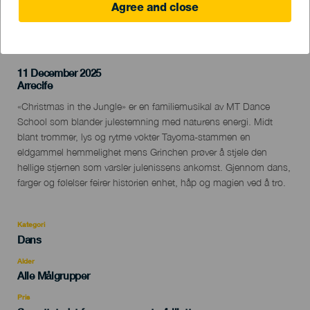
Agree and close
TIDLIGERE AKTIVITET
11 December 2025
Localidad
Arrecife
Descripción
«Christmas in the Jungle» er en familiemusikal av MT Dance
del
School som blander julestemning med naturens energi. Midt
evento
blant trommer, lys og rytme vokter Tayoma-stammen en
eldgammel hemmelighet mens Grinchen prøver å stjele den
hellige stjernen som varsler julenissens ankomst. Gjennom dans,
farger og følelser feirer historien enhet, håp og magien ved å tro.
Kategori
Categoría
Dans
del
evento
Alder
Edad
Alle Målgrupper
Recomendada
Pris