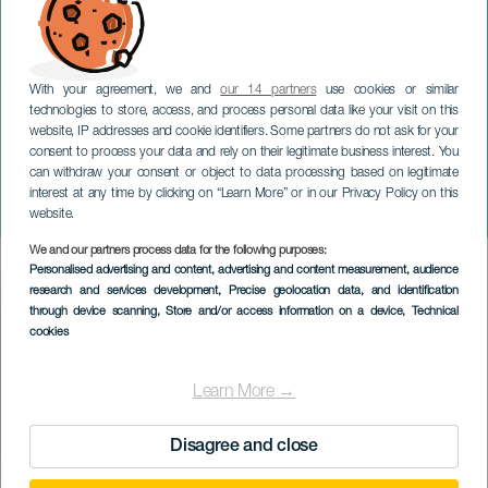
With your agreement, we and
our 14 partners
use cookies or similar
technologies to store, access, and process personal data like your visit on this
website, IP addresses and cookie identifiers. Some partners do not ask for your
consent to process your data and rely on their legitimate business interest. You
can withdraw your consent or object to data processing based on legitimate
LANZAROTE
interest at any time by clicking on “Learn More” or in our Privacy Policy on this
Honor Canario Urban Fest
website.
We and our partners process data for the following purposes:
Imagen
Personalised advertising and content, advertising and content measurement, audience
Listado
research and services development
, Precise geolocation data, and identification
through device scanning
, Store and/or access information on a device
, Technical
cookies
Learn More →
Disagree and close