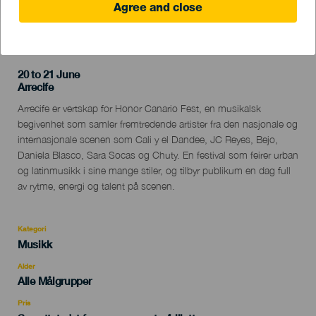
Agree and close
TIDLIGERE AKTIVITET
20 to 21 June
Localidad
Arrecife
Descripción
Arrecife er vertskap for Honor Canario Fest, en musikalsk
del
begivenhet som samler fremtredende artister fra den nasjonale og
evento
internasjonale scenen som Cali y el Dandee, JC Reyes, Bejo,
Daniela Blasco, Sara Socas og Chuty. En festival som feirer urban
og latinmusikk i sine mange stiler, og tilbyr publikum en dag full
av rytme, energi og talent på scenen.
Kategori
Categoría
Musikk
del
evento
Alder
Edad
Alle Målgrupper
Recomendada
Pris