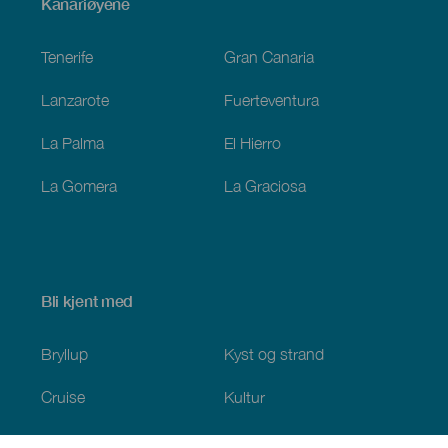
Menú
Kanariøyene
Footer
Tenerife
Gran Canaria
Lanzarote
Fuerteventura
La Palma
El Hierro
La Gomera
La Graciosa
Bli kjent med
Bryllup
Kyst og strand
Cruise
Kultur
Mat
Aktiv turisme