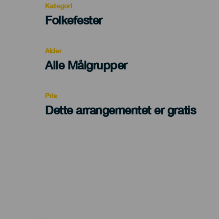
Kategori
Categoría
Folkefester
del
evento
Alder
Edad
Alle Målgrupper
Recomendada
Pris
Dette arrangementet er gratis