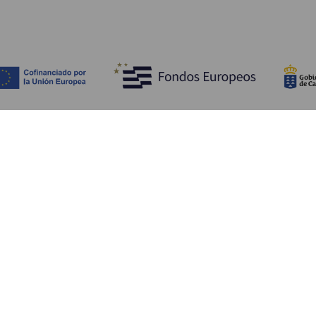
Bli kjent med
Pr
Bryllup
Kyst og strand
Ka
Cruise
Kultur
Sl
Mat
Aktiv turisme
Ov
Alle artiklene
Tj