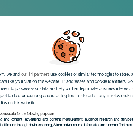
er i Punta Mujeres
ent, we and
our 14 partners
use cookies or similar technologies to store,
ata like your visit on this website, IP addresses and cookie identifiers. 
onsent to process your data and rely on their legitimate business interest
ject to data processing based on legitimate interest at any time by click
olicy on this website.
ocess data for the following purposes:
TIDLIGERE AKTIVITET
ing and content, advertising and content measurement, audience research and service
dentification through device scanning
, Store and/or access information on a device
, Technica