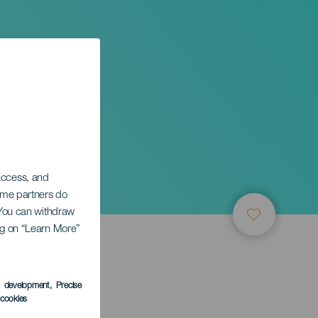
 access, and
Some partners do
. You can withdraw
ing on “Learn More”
s development
, Precise
l cookies