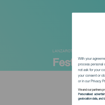
LANZAROTE
Festlighet
With your agreem
process personal d
not ask for your c
your consent or ob
or in our Privacy P
We and our partners pr
Personalised advertis
geolocation data, and i