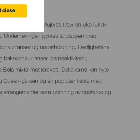
 close
del Pino i Punta Mujeres tilbyr en uke full av
ak. Under feiringen pyntes landsbyen med
 konkurranser og underholdning. Festlighetene
g bakekonkurranser, barneaktiviteter,
 Bola mixta-mesterskap. Deltakerne kan nyte
g Queen-gallaen og en populær fiesta med
lle arrangementer som brenning av costeros og