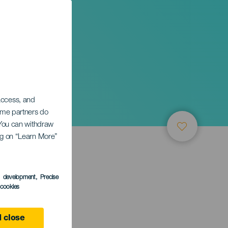
 access, and
Some partners do
. You can withdraw
ing on “Learn More”
s development
, Precise
l cookies
 close