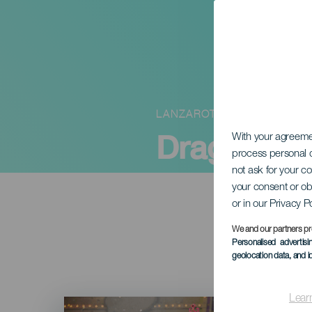
LANZAROTE
Drag Quee
With your agreem
process personal d
not ask for your c
your consent or ob
or in our Privacy P
We and our partners pr
Personalised advertis
geolocation data, and i
Lear
Imagen