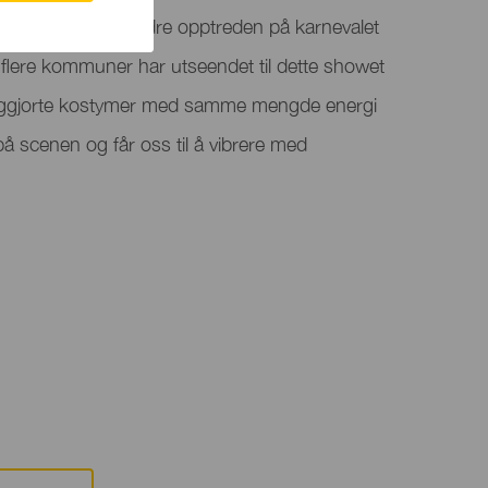
as i år med sin andre opptreden på karnevalet
 flere kommuner har utseendet til dette showet
eggjorte kostymer med samme mengde energi
 scenen og får oss til å vibrere med