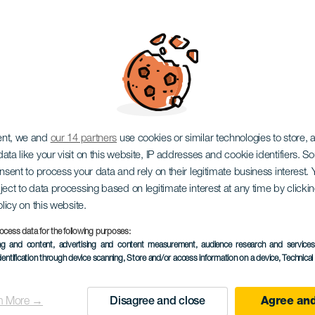
n Gala Lanzarote
ent, we and
our 14 partners
use cookies or similar technologies to store,
ata like your visit on this website, IP addresses and cookie identifiers. 
onsent to process your data and rely on their legitimate business interest
ject to data processing based on legitimate interest at any time by click
olicy on this website.
ocess data for the following purposes:
TIDLIGERE AKTIVITET
ing and content, advertising and content measurement, audience research and service
dentification through device scanning
, Store and/or access information on a device
, Technica
18 February 2023
Localidad
San Bartolomé
n More →
Disagree and close
Agree and