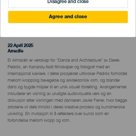
Disagree and close
Agree and close
TIDLIGERE AKTIVITET
22 April 2025
Localidad
Arrecife
Descripción
El Almacén er vertskap for "Dance and Architecture" av Derek
del
Pedrós, en Kanariøy-født filmskaper og fotograf med en
evento
internasjonal karriere. I dette prosjektet utforsker Pedrós forholdet
mellom kroppslig bevegelse og arkitektonisk rom, og blander
dans og bygde miljøer til en unik visuell fortelling. Arrangementet
inkluderer en visning av utvalgte audiovisuelle verk og en
diskusjon etter visningen med danseren Javier Ferrer, hvor begge
artistene vil dele innsikt i deres kreative prosess og kunstneriske
utvikling. En invitasjon til å reflektere over kunst som en
forbindelse mellom kropp og rom.