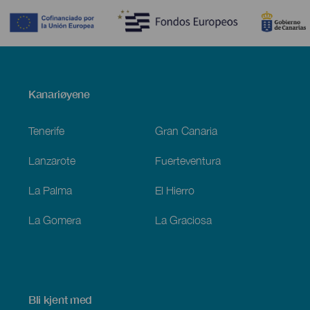
Menú
Kanariøyene
Footer
Tenerife
Gran Canaria
Lanzarote
Fuerteventura
La Palma
El Hierro
La Gomera
La Graciosa
Bli kjent med