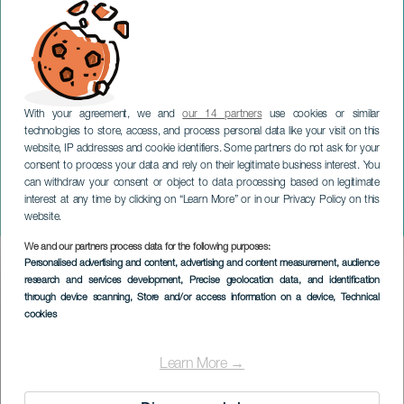
With your agreement, we and
our 14 partners
use cookies or similar
technologies to store, access, and process personal data like your visit on this
website, IP addresses and cookie identifiers. Some partners do not ask for your
consent to process your data and rely on their legitimate business interest. You
LANZAROTE
can withdraw your consent or object to data processing based on legitimate
Derek Pedrós: Dans og
interest at any time by clicking on “Learn More” or in our Privacy Policy on this
arkitektur
website.
We and our partners process data for the following purposes:
Imagen
Personalised advertising and content, advertising and content measurement, audience
Listado
research and services development
, Precise geolocation data, and identification
through device scanning
, Store and/or access information on a device
, Technical
cookies
Learn More →