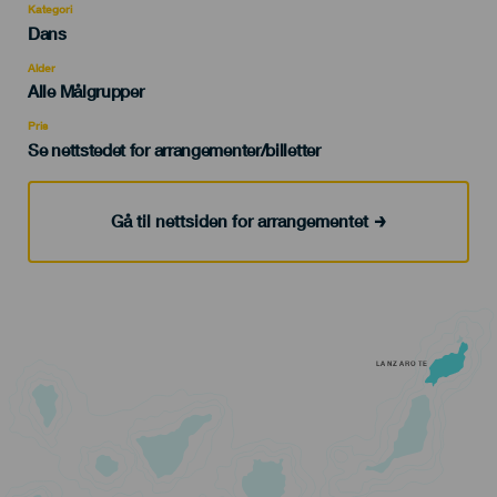
Kategori
Categoría
Dans
del
evento
Alder
Edad
Alle Målgrupper
Recomendada
Pris
Se nettstedet for arrangementer/billetter
Gå til nettsiden for arrangementet
LANZAROTE