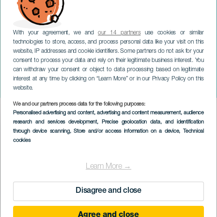
With your agreement, we and
our 14 partners
use cookies or similar
technologies to store, access, and process personal data like your visit on this
website, IP addresses and cookie identifiers. Some partners do not ask for your
consent to process your data and rely on their legitimate business interest. You
can withdraw your consent or object to data processing based on legitimate
LANZAROTE
interest at any time by clicking on “Learn More” or in our Privacy Policy on this
Carnival Arrecife
website.
We and our partners process data for the following purposes:
Imagen
Personalised advertising and content, advertising and content measurement, audience
Listado
research and services development
, Precise geolocation data, and identification
through device scanning
, Store and/or access information on a device
, Technical
cookies
Learn More →
Disagree and close
Agree and close