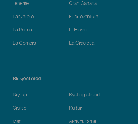
Tenerife
Gran Canaria
Lanzarote
Fuerteventura
La Palma
El Hierro
La Gomera
La Graciosa
Bli kjent med
Bryllup
Kyst og strand
Cruise
Kultur
Mat
Aktiv turisme
Alle artiklene