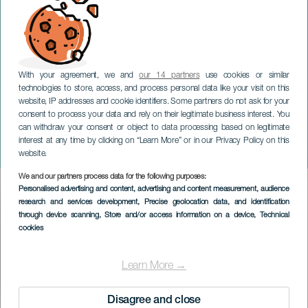
With your agreement, we and
our 14 partners
use cookies or similar
technologies to store, access, and process personal data like your visit on this
website, IP addresses and cookie identifiers. Some partners do not ask for your
consent to process your data and rely on their legitimate business interest. You
LA PALMA
can withdraw your consent or object to data processing based on legitimate
Utstilling av Hygiene,
interest at any time by clicking on “Learn More” or in our Privacy Policy on this
kosmetikk og skjønnhet
website.
We and our partners process data for the following purposes:
Imagen
Personalised advertising and content, advertising and content measurement, audience
Listado
research and services development
, Precise geolocation data, and identification
through device scanning
, Store and/or access information on a device
, Technical
cookies
Learn More →
Disagree and close