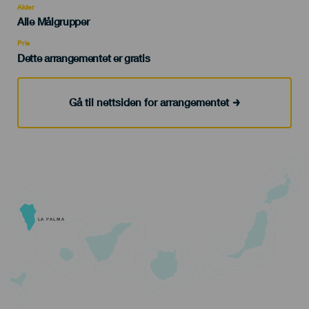
evento
Alder
Edad
Alle Målgrupper
Recomendada
Pris
Dette arrangementet er gratis
Gå til nettsiden for arrangementet
LA PALMA