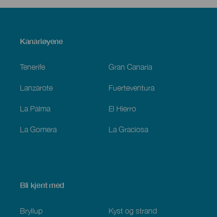
Menú
Kanariøyene
Footer
Tenerife
Gran Canaria
Lanzarote
Fuerteventura
La Palma
El Hierro
La Gomera
La Graciosa
Bli kjent med
Bryllup
Kyst og strand