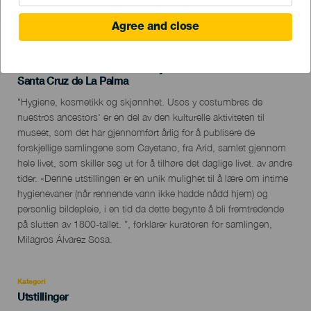
TIDLIGERE AKTIVITET
Agree and close
1 December 2022 to 28 February 2023
Localidad
Santa Cruz de La Palma
Descripción
"Hygiene, kosmetikk og skjønnhet. Usos y costumbres de
del
nuestros ancestors' er en del av den kulturelle aktiviteten til
evento
museet, som det har gjennomført årlig for å publisere de
forskjellige samlingene som Cayetano, fra Arid, samlet gjennom
hele livet, som skiller seg ut for å tilhøre det daglige livet. av andre
tider. «Denne utstillingen er en unik mulighet til å lære om intime
hygienevaner (når rennende vann ikke hadde nådd hjem) og
personlig bildepleie, i en tid da dette begynte å bli fremtredende
på slutten av 1800-tallet. ”, forklarer kuratoren for samlingen,
Milagros Álvarez Sosa.
Kategori
Categoría
Utstillinger
del