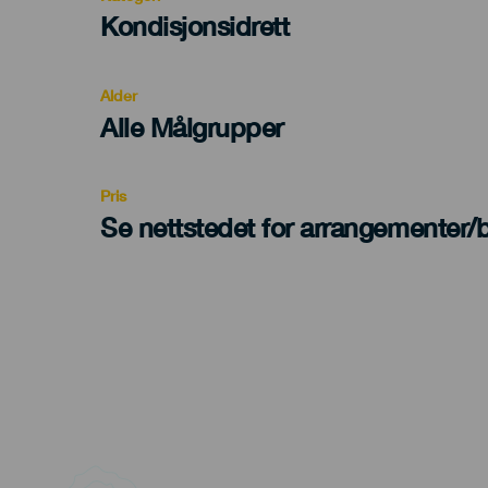
Categoría
Kondisjonsidrett
del
evento
Alder
Edad
Alle Målgrupper
Recomendada
Pris
Se nettstedet for arrangementer/bi