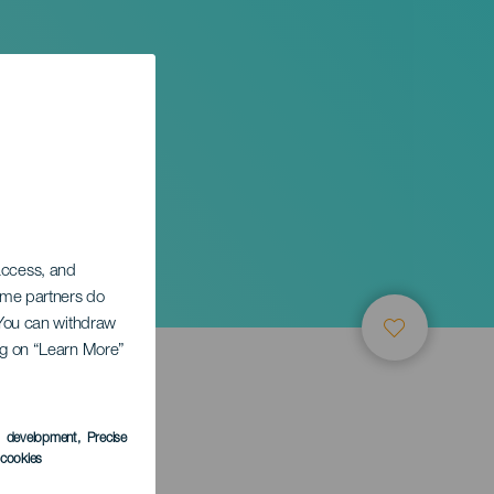
 access, and
Some partners do
. You can withdraw
ing on “Learn More”
s development
, Precise
l cookies