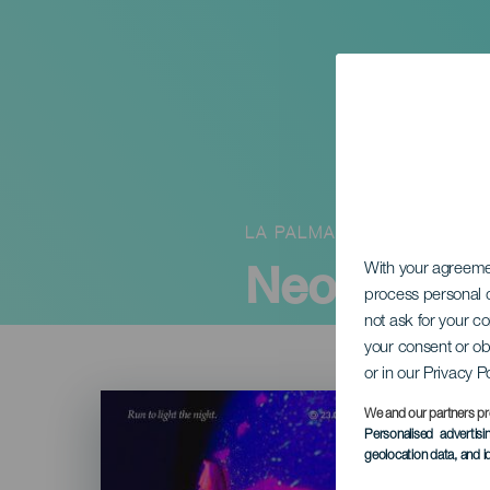
LA PALMA
Neon Run 
With your agreem
process personal d
not ask for your c
your consent or ob
or in our Privacy P
Imagen
Listado
We and our partners pr
Personalised advertis
geolocation data, and i