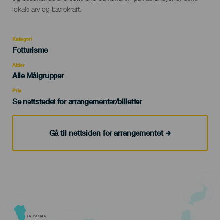
lokale arv og bærekraft.
Kategori
Categoría
Fotturisme
del
evento
Alder
Edad
Alle Målgrupper
Recomendada
Pris
Se nettstedet for arrangementer/billetter
Gå til nettsiden for arrangementet
LA PALMA