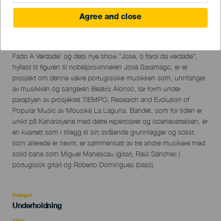
Agree and close
03 February 2023
Localidad
Los Llanos de Aridane
Descripción
Fado A Verdade' og dets nye show "Jose, o farol da verdade",
del
hyllest til figuren til nobelprisvinneren José Saramago, er et
evento
prosjekt om denne vakre portugisiske musikken som, unnfanget
av musikken og sangeren Beatriz Alonso, tar form under
paraplyen av prosjektet TIEMPO, Research and Evolution of
Popular Music av Mousikê La Laguna. Bandet, som for tiden er
unikt på Kanariøyene med dette repertoaret og iscenesettelsen, er
en kvartett som i tillegg til sin strålende grunnlegger og solist
som allerede er nevnt, er sammensatt av tre andre musikere med
solid bane som Miguel Manescau (gitar), Raúl Sánchez (
portugisisk gitar) og Roberto Domínguez (bass).
Kategori
Categoría
Underholdning
del
evento
Alder