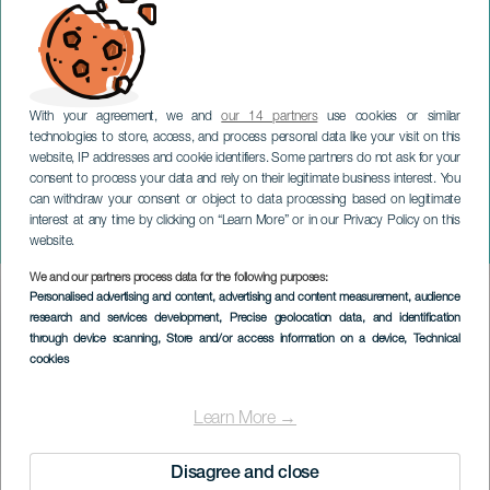
With your agreement, we and
our 14 partners
use cookies or similar
technologies to store, access, and process personal data like your visit on this
website, IP addresses and cookie identifiers. Some partners do not ask for your
consent to process your data and rely on their legitimate business interest. You
LA PALMA
can withdraw your consent or object to data processing based on legitimate
Fado a Verdade - Hyllest til
interest at any time by clicking on “Learn More” or in our Privacy Policy on this
Jose Saramago
website.
We and our partners process data for the following purposes:
Imagen
Personalised advertising and content, advertising and content measurement, audience
Listado
research and services development
, Precise geolocation data, and identification
through device scanning
, Store and/or access information on a device
, Technical
cookies
Learn More →
Disagree and close
TIDLIGERE AKTIVITET