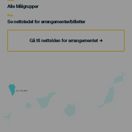
Edad
Alle Målgrupper
Recomendada
Pris
Se nettstedet for arrangementer/billetter
Gå til nettsiden for arrangementet
LA PALMA