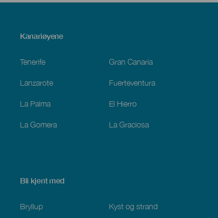
Menú
Kanariøyene
Footer
Tenerife
Gran Canaria
Lanzarote
Fuerteventura
La Palma
El Hierro
La Gomera
La Graciosa
Bli kjent med
Bryllup
Kyst og strand