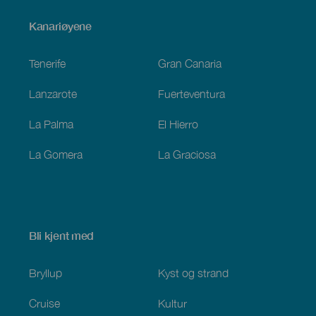
Menú
Kanariøyene
Footer
Tenerife
Gran Canaria
Lanzarote
Fuerteventura
La Palma
El Hierro
La Gomera
La Graciosa
Bli kjent med
Bryllup
Kyst og strand
Cruise
Kultur