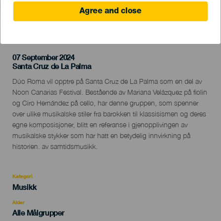
Agree and close
TIDLIGERE AKTIVITET
07 September 2024
Localidad
Santa Cruz de La Palma
Descripción
Dúo Roma vil opptre på Santa Cruz de La Palma som en del av
del
Noon Canarias Festival. Bestående av Mariana Velázquez på fiolin
evento
og Ciro Hernández på cello, har denne gruppen, som spenner
over ulike musikalske stiler fra barokken til klassisismen og deres
egne komposisjoner, blitt en referanse i gjenopplivingen av
musikalske stykker som har hatt en betydelig innvirkning på
historien. av samtidsmusikk.
Kategori
Categoría
Musikk
del
evento
Alder
Edad
Alle Målgrupper
Recomendada