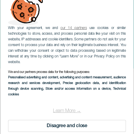
With your agreement, we and
our 14 partners
use cookies or similar
technologies to store, access, and process personal data like your visit on this
website, IP addresses and cookie identifiers. Some partners do not ask for your
consent to process your data and rely on their legitimate business interest. You
LA PALMA
can withdraw your consent or object to data processing based on legitimate
Dúo Roma: Violín y
interest at any time by clicking on “Learn More” or in our Privacy Policy on this
violonchelo
website.
We and our partners process data for the following purposes:
Imagen
Personalised advertising and content, advertising and content measurement, audience
Listado
research and services development
, Precise geolocation data, and identification
through device scanning
, Store and/or access information on a device
, Technical
cookies
Learn More →
Disagree and close