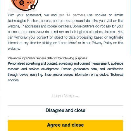
With your agreement, we and
our 14 partners
use cookies or similar
technologies to store, access, and process personal data like your visit on this
website, IP addresses and cookie identifiers. Some partners do not ask for your
consent to process your data and rely on their legitimate business interest. You
LA PALMA
can withdraw your consent or object to data processing based on legitimate
Dia de Canarias en Santa
interest at any time by clicking on “Learn More” or in our Privacy Policy on this
Cruz de La Palma
website.
We and our partners process data for the following purposes:
Imagen
Personalised advertising and content, advertising and content measurement, audience
Listado
research and services development
, Precise geolocation data, and identification
through device scanning
, Store and/or access information on a device
, Technical
cookies
Learn More →
TIDLIGERE AKTIVITET
Disagree and close
Agree and close
28 to 30 mai