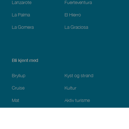
Lanzarote
Fuerteventura
La Palma
El Hierro
La Gomera
La Graciosa
Bli kjent med
Bryllup
Kyst og strand
Cruise
Kultur
Mat
Aktiv turisme
Alle artiklene