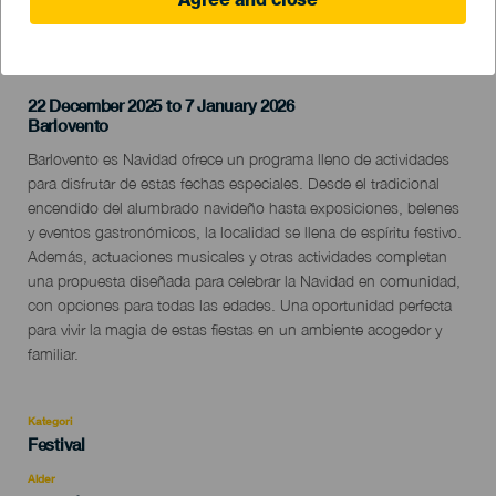
Agree and close
TIDLIGERE AKTIVITET
22 December 2025 to 7 January 2026
Localidad
Barlovento
Descripción
Barlovento es Navidad ofrece un programa lleno de actividades
del
para disfrutar de estas fechas especiales. Desde el tradicional
evento
encendido del alumbrado navideño hasta exposiciones, belenes
y eventos gastronómicos, la localidad se llena de espíritu festivo.
Además, actuaciones musicales y otras actividades completan
una propuesta diseñada para celebrar la Navidad en comunidad,
con opciones para todas las edades. Una oportunidad perfecta
para vivir la magia de estas fiestas en un ambiente acogedor y
familiar.
Kategori
Categoría
Festival
del
evento
Alder