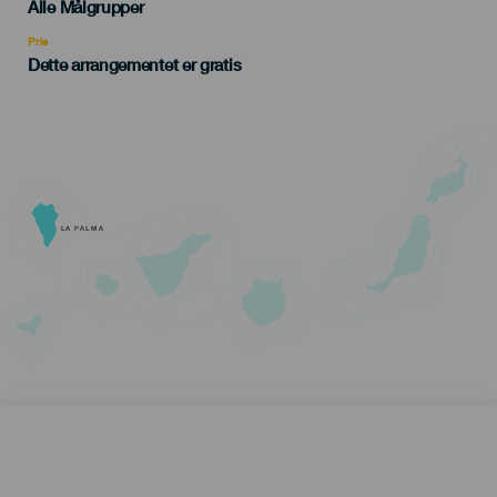
Edad
Alle Målgrupper
Recomendada
Pris
Dette arrangementet er gratis
LA PALMA