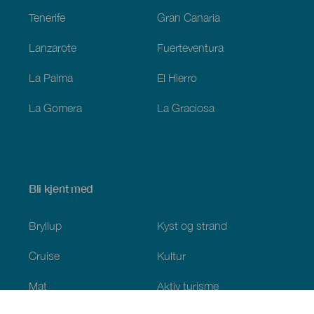
Tenerife
Gran Canaria
Lanzarote
Fuerteventura
La Palma
El Hierro
La Gomera
La Graciosa
Bli kjent med
Bryllup
Kyst og strand
Cruise
Kultur
Mat
Aktiv turisme