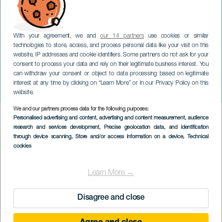
With your agreement, we and
our 14 partners
use cookies or similar
technologies to store, access, and process personal data like your visit on this
website, IP addresses and cookie identifiers. Some partners do not ask for your
consent to process your data and rely on their legitimate business interest. You
can withdraw your consent or object to data processing based on legitimate
LA PALMA
interest at any time by clicking on “Learn More” or in our Privacy Policy on this
Barlovento er jul
website.
We and our partners process data for the following purposes:
Imagen
Personalised advertising and content, advertising and content measurement, audience
Listado
research and services development
, Precise geolocation data, and identification
through device scanning
, Store and/or access information on a device
, Technical
cookies
Learn More →
Disagree and close