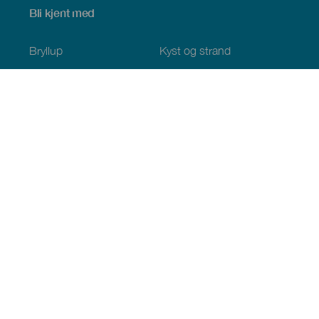
Bli kjent med
Bryllup
Kyst og strand
Cruise
Kultur
Mat
Aktiv turisme
Alle artiklene
Praktisk informasjon
Kalender
Klima
Slik kommer du dit
Spisesteder