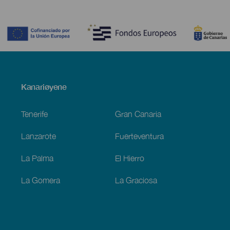
Contenido
Menú
Kanariøyene
Footer
Tenerife
Gran Canaria
Lanzarote
Fuerteventura
La Palma
El Hierro
La Gomera
La Graciosa