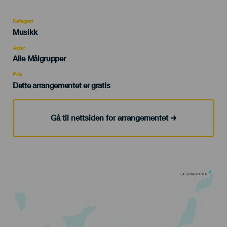
Kategori
Categoría
Musikk
del
evento
Alder
Edad
Alle Målgrupper
Recomendada
Pris
Dette arrangementet er gratis
Gå til nettsiden for arrangementet
LA GRACIOSA