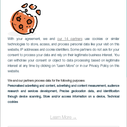
With your agreement, we and
our 14 partners
use cookies or similar
technologies to store, access, and process personal data like your visit on this
website, IP addresses and cookie identifiers. Some partners do not ask for your
consent to process your data and rely on their legitimate business interest. You
can withdraw your consent or object to data processing based on legitimate
LA GRACIOSA
interest at any time by clicking on “Learn More” or in our Privacy Policy on this
Guiguan
website.
We and our partners process data for the following purposes:
Imagen
Personalised advertising and content, advertising and content measurement, audience
Listado
research and services development
, Precise geolocation data, and identification
through device scanning
, Store and/or access information on a device
, Technical
cookies
Learn More →
TIDLIGERE AKTIVITET