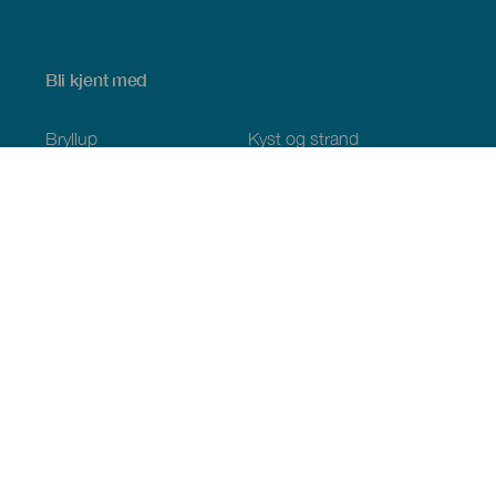
Bli kjent med
Bryllup
Kyst og strand
Cruise
Kultur
Mat
Aktiv turisme
Alle artiklene
Praktisk informasjon
Kalender
Klima