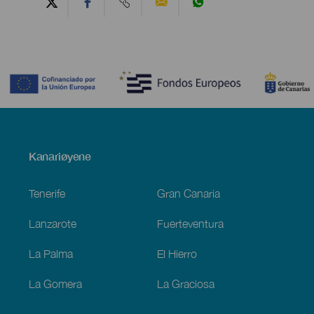
Contenido
Menú
Kanariøyene
Footer
Tenerife
Gran Canaria
Lanzarote
Fuerteventura
La Palma
El Hierro
La Gomera
La Graciosa