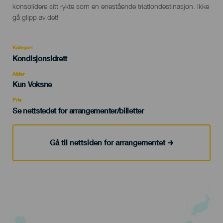
konsolidere sitt rykte som en enestående triatlondestinasjon. Ikke
gå glipp av det!
Kategori
Categoría
Kondisjonsidrett
del
evento
Alder
Edad
Kun Voksne
Recomendada
Pris
Se nettstedet for arrangementer/billetter
Gå til nettsiden for arrangementet