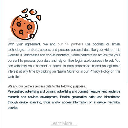
With your agreement, we and
our 14 partners
use cookies or similar
technologies to store, access, and process personal data like your visit on this
website, IP addresses and cookie identifiers. Some partners do not ask for your
consent to process your data and rely on their legitimate business interest. You
can withdraw your consent or object to data processing based on legitimate
LA GOMERA
interest at any time by clicking on “Learn More” or in our Privacy Policy on this
II Triatlón Valle Gran Rey
website.
We and our partners process data for the following purposes:
Imagen
Personalised advertising and content, advertising and content measurement, audience
Listado
research and services development
, Precise geolocation data, and identification
through device scanning
, Store and/or access information on a device
, Technical
cookies
Learn More →