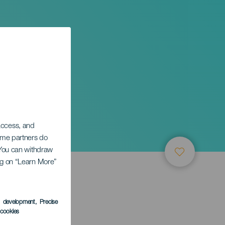
stival
ás
 access, and
Some partners do
. You can withdraw
ing on “Learn More”
s development
, Precise
l cookies