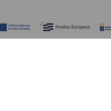
Bli kjent med
Pr
Bryllup
Kyst og strand
Ka
Cruise
Kultur
Sl
Mat
Aktiv turisme
Ov
Alle artiklene
Tj