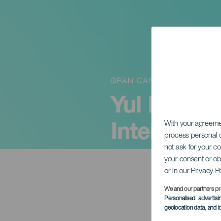
GRAN CANARIA
Yul Ballest
Internacio
With your agreem
process personal d
not ask for your c
your consent or ob
or in our Privacy P
We and our partners pr
Personalised advertis
geolocation data, and i