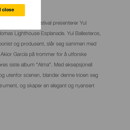
 close
as Jazz & More Festival presenterer Yul
alomas Lighthouse Esplanade. Yul Ballesteros,
omponist og produsent, slår seg sammen med
Akior García på trommer for å utforske
eres siste album "Alma". Med eksepsjonell
g utenfor scenen, blander denne trioen seg
strument, og skaper en elegant og nyansert