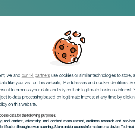
eros Trío, Knower - Fe
nal Canarias Jazz y M
ent, we and
our 14 partners
use cookies or similar technologies to store,
ata like your visit on this website, IP addresses and cookie identifiers. 
onsent to process your data and rely on their legitimate business interest
ject to data processing based on legitimate interest at any time by click
olicy on this website.
ocess data for the following purposes:
TIDLIGERE AKTIVITET
ing and content, advertising and content measurement, audience research and service
dentification through device scanning
, Store and/or access information on a device
, Technica