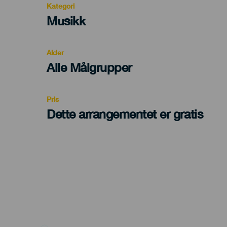
Kategori
Categoría
Musikk
del
evento
Alder
Edad
Alle Målgrupper
Recomendada
Pris
Dette arrangementet er gratis