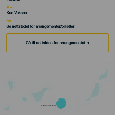
del
evento
Alder
Edad
Kun Voksne
Recomendada
Pris
Se nettstedet for arrangementer/billetter
Gå til nettsiden for arrangementet
GRAN CANARIA