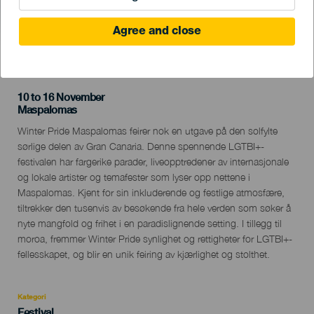
Agree and close
TIDLIGERE AKTIVITET
10 to 16 November
Localidad
Maspalomas
Descripción
Winter Pride Maspalomas feirer nok en utgave på den solfylte
del
sørlige delen av Gran Canaria. Denne spennende LGTBI+-
evento
festivalen har fargerike parader, liveopptredener av internasjonale
og lokale artister og temafester som lyser opp nettene i
Maspalomas. Kjent for sin inkluderende og festlige atmosfære,
tiltrekker den tusenvis av besøkende fra hele verden som søker å
nyte mangfold og frihet i en paradislignende setting. I tillegg til
moroa, fremmer Winter Pride synlighet og rettigheter for LGTBI+-
fellesskapet, og blir en unik feiring av kjærlighet og stolthet.
Kategori
Categoría
Festival