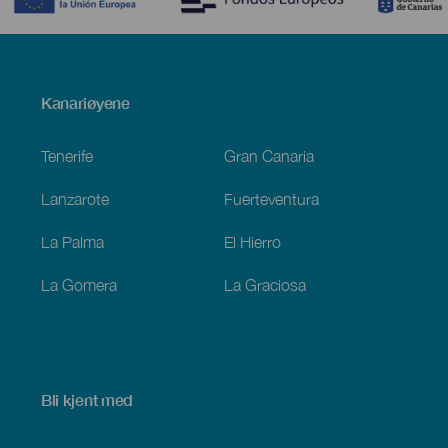
Menú
Kanariøyene
Footer
Tenerife
Gran Canaria
Lanzarote
Fuerteventura
La Palma
El Hierro
La Gomera
La Graciosa
Bli kjent med