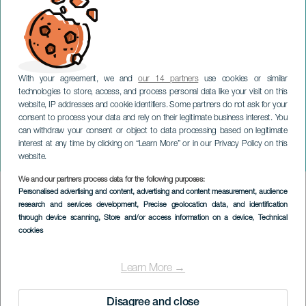
With your agreement, we and
our 14 partners
use cookies or similar
technologies to store, access, and process personal data like your visit on this
website, IP addresses and cookie identifiers. Some partners do not ask for your
consent to process your data and rely on their legitimate business interest. You
can withdraw your consent or object to data processing based on legitimate
GRAN CANARIA
interest at any time by clicking on “Learn More” or in our Privacy Policy on this
Winter Pride Maspalomas
website.
We and our partners process data for the following purposes:
Imagen
Personalised advertising and content, advertising and content measurement, audience
Listado
research and services development
, Precise geolocation data, and identification
through device scanning
, Store and/or access information on a device
, Technical
cookies
Learn More →
Disagree and close