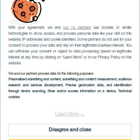
With your agreement, we and
our 14 partners
use cookies or similar
technologies to store, access, and process personal data like your visit on this
website, IP addresses and cookie identifiers. Some partners do not ask for your
consent to process your data and rely on their legitimate business interest. You
can withdraw your consent or object to data processing based on legitimate
GRAN CANARIA
interest at any time by clicking on “Learn More” or in our Privacy Policy on this
Voci kammerkor på konsert
website.
We and our partners process data for the following purposes:
Imagen
Personalised advertising and content, advertising and content measurement, audience
Listado
research and services development
, Precise geolocation data, and identification
through device scanning
, Store and/or access information on a device
, Technical
cookies
Learn More →
Disagree and close
TIDLIGERE AKTIVITET