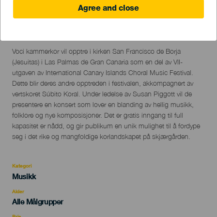
Agree and close
01 November 2024
Localidad
Las Palmas de Gran Canaria
Descripción
Voci kammerkor vil opptre i kirken San Francisco de Borja
del
(Jesuitas) i Las Palmas de Gran Canaria som en del av VII-
evento
utgaven av International Canary Islands Choral Music Festival.
Dette blir deres andre opptreden i festivalen, akkompagnert av
vertskoret Súbito Koral. Under ledelse av Susan Piggott vil de
presentere en konsert som lover en blanding av hellig musikk,
folklore og nye komposisjoner. Det er gratis inngang til full
kapasitet er nådd, og gir publikum en unik mulighet til å fordype
seg i det rike og mangfoldige korlandskapet på skjærgården.
Kategori
Categoría
Musikk
del
evento
Alder
Edad
Alle Målgrupper
Recomendada
Pris