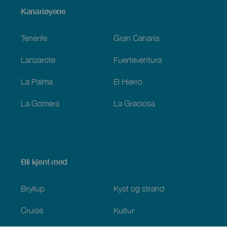
Menú
Kanariøyene
Footer
Tenerife
Gran Canaria
Lanzarote
Fuerteventura
La Palma
El Hierro
La Gomera
La Graciosa
Bli kjent med
Bryllup
Kyst og strand
Cruise
Kultur