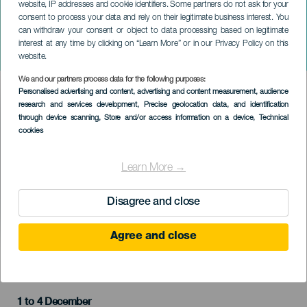
website, IP addresses and cookie identifiers. Some partners do not ask for your
consent to process your data and rely on their legitimate business interest. You
GRAN CANARIA
can withdraw your consent or object to data processing based on legitimate
VI Festival Internacional ‘El
interest at any time by clicking on “Learn More” or in our Privacy Policy on this
mundo en un piano’
website.
We and our partners process data for the following purposes:
Imagen
Personalised advertising and content, advertising and content measurement, audience
Listado
research and services development
, Precise geolocation data, and identification
through device scanning
, Store and/or access information on a device
, Technical
cookies
Learn More →
Disagree and close
Agree and close
TIDLIGERE AKTIVITET
1 to 4 December