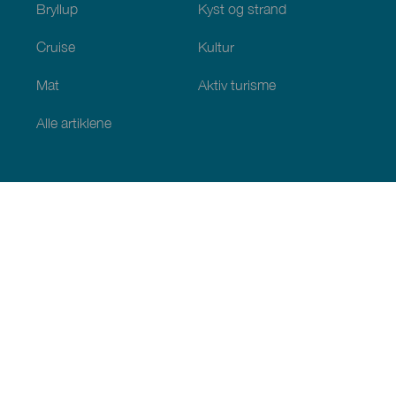
Bryllup
Kyst og strand
Cruise
Kultur
Mat
Aktiv turisme
Alle artiklene
Praktisk informasjon
Kalender
Klima
Slik kommer du dit
Spisesteder
Overnattingssteder
Øygruppen
Tjenester