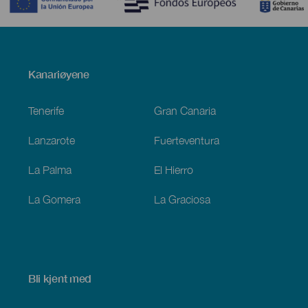
Menú
Kanariøyene
Footer
Tenerife
Gran Canaria
Lanzarote
Fuerteventura
La Palma
El Hierro
La Gomera
La Graciosa
Bli kjent med