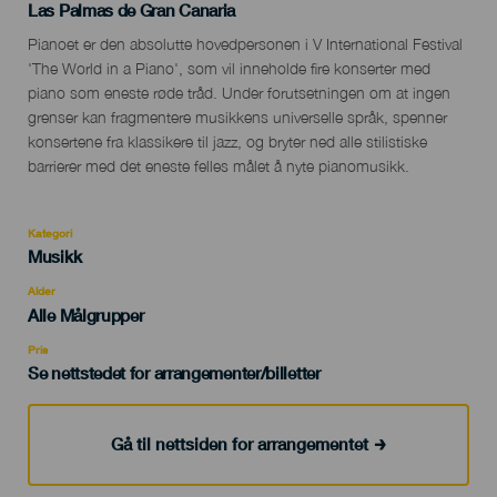
Localidad
Las Palmas de Gran Canaria
Descripción
Pianoet er den absolutte hovedpersonen i V International Festival
del
'The World in a Piano', som vil inneholde fire konserter med
evento
piano som eneste røde tråd. Under forutsetningen om at ingen
grenser kan fragmentere musikkens universelle språk, spenner
konsertene fra klassikere til jazz, og bryter ned alle stilistiske
barrierer med det eneste felles målet å nyte pianomusikk.
Kategori
Categoría
Musikk
del
evento
Alder
Edad
Alle Målgrupper
Recomendada
Pris
Se nettstedet for arrangementer/billetter
Gå til nettsiden for arrangementet