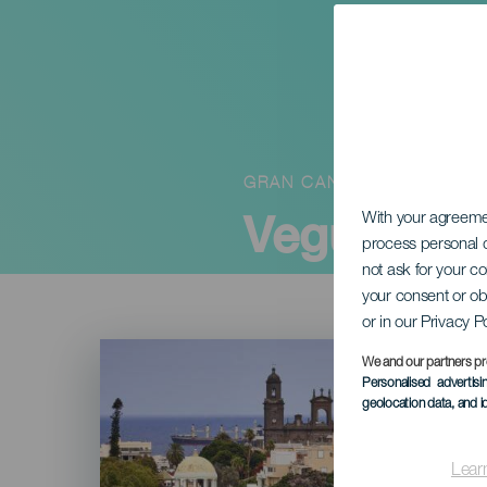
GRAN CANARIA
Vegueta pi
With your agreem
process personal d
not ask for your c
your consent or ob
or in our Privacy P
Imagen
Listado
We and our partners pr
Personalised advertis
geolocation data, and i
Lear