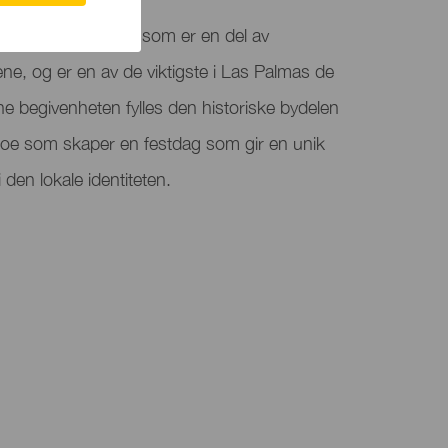
radisjonell feiring som er en del av
ne, og er en av de viktigste i Las Palmas de
 begivenheten fylles den historiske bydelen
noe som skaper en festdag som gir en unik
i den lokale identiteten.