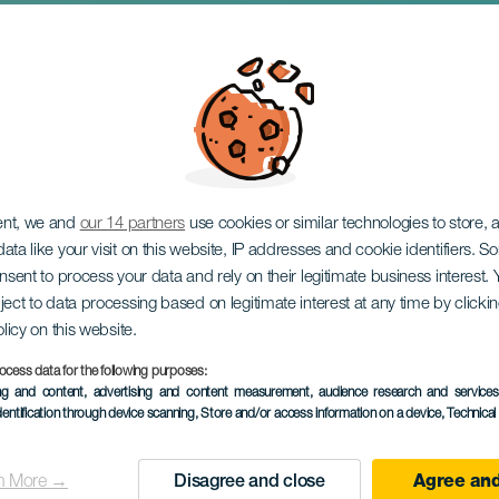
legrimsreise
ent, we and
our 14 partners
use cookies or similar technologies to store,
ata like your visit on this website, IP addresses and cookie identifiers. 
onsent to process your data and rely on their legitimate business interest
ject to data processing based on legitimate interest at any time by click
olicy on this website.
ocess data for the following purposes:
ing and content, advertising and content measurement, audience research and service
dentification through device scanning
, Store and/or access information on a device
, Technica
October 2026
Localidad
Las Palmas de Gran C
n More →
Disagree and close
Agree and