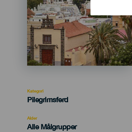
Kategori
Categoría
Pilegrimsferd
del
evento
Alder
Edad
Alle Målgrupper