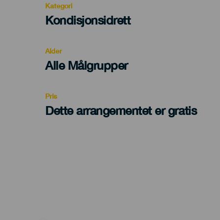
Kategori
Categoría
Kondisjonsidrett
del
evento
Alder
Edad
Alle Målgrupper
Recomendada
Pris
Dette arrangementet er gratis