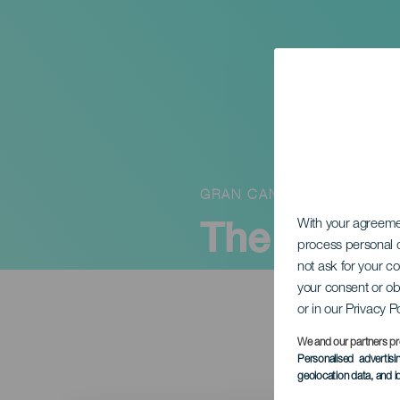
GRAN CANARIA
The Intern
With your agreem
process personal d
not ask for your c
your consent or ob
or in our Privacy P
We and our partners pr
Personalised advertis
geolocation data, and i