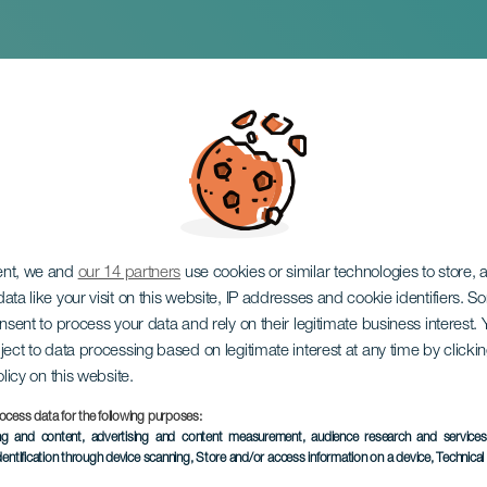
ational LaLiga FC Fut
ent, we and
our 14 partners
use cookies or similar technologies to store,
ata like your visit on this website, IP addresses and cookie identifiers. 
onsent to process your data and rely on their legitimate business interest
ject to data processing based on legitimate interest at any time by click
olicy on this website.
ocess data for the following purposes:
TIDLIGERE AKTIVITET
ing and content, advertising and content measurement, audience research and service
dentification through device scanning
, Store and/or access information on a device
, Technica