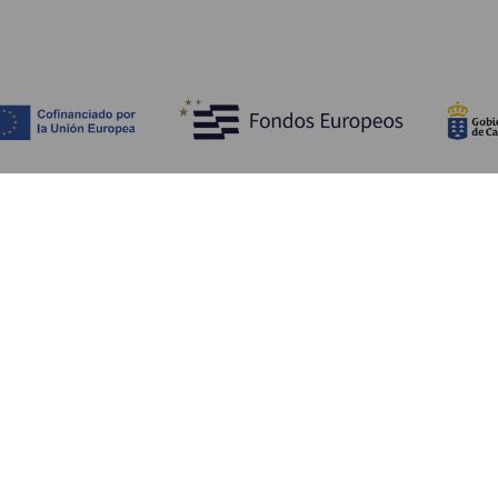
Bli kjent med
Pr
Bryllup
Kyst og strand
Ka
Cruise
Kultur
Sl
Mat
Aktiv turisme
Ov
Alle artiklene
Tj