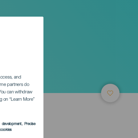
ures
 access, and
Some partners do
. You can withdraw
ing on “Learn More”
s development
, Precise
l cookies