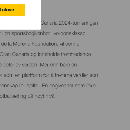
 close
ga FC Futures Gran Canaria 2024-turneringen
r i en sportsbegivenhet i verdensklasse.
de la Morena Foundation, vil denne
å Gran Canaria og inneholde fremtredende
ge deler av verden. Mer enn bare en
r som en plattform for å fremme verdier som
denskap for spillet. En begivenhet som feirer
otballsetting på høyt nivå.