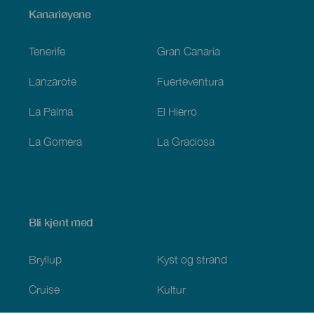
Menú
Kanariøyene
Footer
Tenerife
Gran Canaria
Lanzarote
Fuerteventura
La Palma
El Hierro
La Gomera
La Graciosa
Bli kjent med
Bryllup
Kyst og strand
Cruise
Kultur