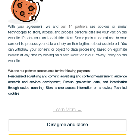
With your agreement, we and
our 14 partners
use cookies or similar
technologies to store, access, and process personal data like your visit on this
website, IP addresses and cookie identifiers. Some partners do not ask for your
consent to process your data and rely on their legitimate business interest. You
can withdraw your consent or object to data processing based on legitimate
GRAN CANARIA
interest at any time by clicking on “Learn More” or in our Privacy Policy on this
Teror Film Fest
website.
We and our partners process data for the following purposes:
Imagen
Personalised advertising and content, advertising and content measurement, audience
Listado
research and services development
, Precise geolocation data, and identification
through device scanning
, Store and/or access information on a device
, Technical
cookies
Learn More →
Disagree and close
TIDLIGERE AKTIVITET