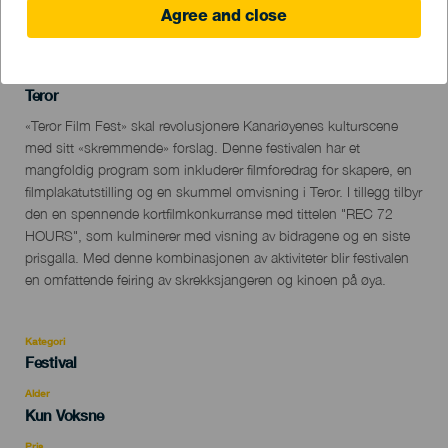
Agree and close
18 October to 2 November
Localidad
Teror
Descripción
«Teror Film Fest» skal revolusjonere Kanariøyenes kulturscene
del
med sitt «skremmende» forslag. Denne festivalen har et
evento
mangfoldig program som inkluderer filmforedrag for skapere, en
filmplakatutstilling og en skummel omvisning i Teror. I tillegg tilbyr
den en spennende kortfilmkonkurranse med tittelen "REC 72
HOURS", som kulminerer med visning av bidragene og en siste
prisgalla. Med denne kombinasjonen av aktiviteter blir festivalen
en omfattende feiring av skrekksjangeren og kinoen på øya.
Kategori
Categoría
Festival
del
evento
Alder
Edad
Kun Voksne
Recomendada
Pris