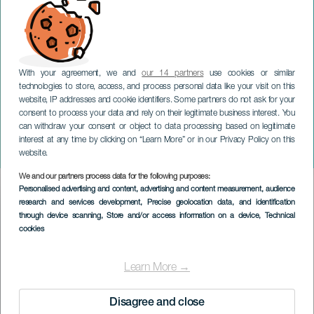
With your agreement, we and
our 14 partners
use cookies or similar
technologies to store, access, and process personal data like your visit on this
website, IP addresses and cookie identifiers. Some partners do not ask for your
consent to process your data and rely on their legitimate business interest. You
GRAN CANARIA
can withdraw your consent or object to data processing based on legitimate
Spansk mesterskap i
interest at any time by clicking on “Learn More” or in our Privacy Policy on this
parasurfing: LPA Surf City
website.
We and our partners process data for the following purposes:
Imagen
Personalised advertising and content, advertising and content measurement, audience
Listado
research and services development
, Precise geolocation data, and identification
through device scanning
, Store and/or access information on a device
, Technical
cookies
Learn More →
Disagree and close