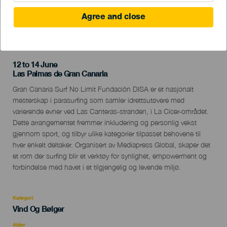
Agree and close
TIDLIGERE AKTIVITET
12 to 14 June
Localidad
Las Palmas de Gran Canaria
Descripción
Gran Canaria Surf No Limit Fundación DISA er et nasjonalt
del
mesterskap i parasurfing som samler idrettsutøvere med
evento
varierende evner ved Las Canteras-stranden, i La Cícer-området.
Dette arrangementet fremmer inkludering og personlig vekst
gjennom sport, og tilbyr ulike kategorier tilpasset behovene til
hver enkelt deltaker. Organisert av Mediapress Global, skaper det
et rom der surfing blir et verktøy for synlighet, empowerment og
forbindelse med havet i et tilgjengelig og levende miljø.
Kategori
Categoría
Vind Og Bølger
del
evento
Alder