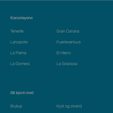
Menú
Kanariøyene
Footer
Tenerife
Gran Canaria
Lanzarote
Fuerteventura
La Palma
El Hierro
La Gomera
La Graciosa
Bli kjent med
Bryllup
Kyst og strand