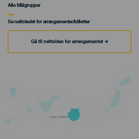
Edad
Alle Målgrupper
Recomendada
Pris
Se nettstedet for arrangementer/billetter
Gå til nettsiden for arrangementet
GRAN CANARIA