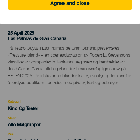
Agree and close
TIDLIGERE AKTIVITET
25 April 2026
Localidad
Las Palmas de Gran Canaria
Descripción
På Teatro Cuyás i Las Palmas de Gran Canaria presenteres
del
«Treasure Island» – en sceneadaptasjon av Robert L. Stevensons
evento
klassiker av kompaniet InHabitants, regissert og bearbeidet av
José Carlos García; tildelt prisen for beste tverrfaglige show på
FETEN 2025. Produksjonen blander teater, eventyr og følelser for
å fordype publikum i en reise med pirater, kart og øde øyer.
Kategori
Categoría
Kino Og Teater
del
evento
Alder
Edad
Alle Målgrupper
Recomendada
Pris