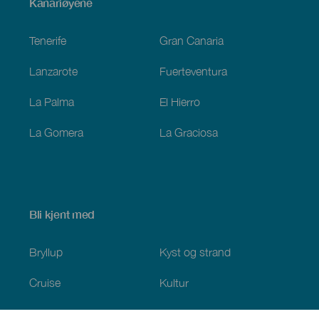
Menú
Kanariøyene
Footer
Tenerife
Gran Canaria
Lanzarote
Fuerteventura
La Palma
El Hierro
La Gomera
La Graciosa
Bli kjent med
Bryllup
Kyst og strand
Cruise
Kultur
Mat
Aktiv turisme