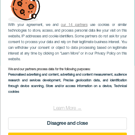
With your agreement, we and
our 14 partners
use cookies or similar
technologies to store, access, and process personal data like your visit on this
website, IP addresses and cookie identifiers. Some partners do not ask for your
consent to process your data and rely on their legitimate business interest. You
can withdraw your consent or object to data processing based on legitimate
GRAN CANARIA
interest at any time by clicking on “Learn More” or in our Privacy Policy on this
Skatteøya
website.
We and our partners process data for the following purposes:
Imagen
Personalised advertising and content, advertising and content measurement, audience
Listado
research and services development
, Precise geolocation data, and identification
through device scanning
, Store and/or access information on a device
, Technical
cookies
Learn More →
Disagree and close