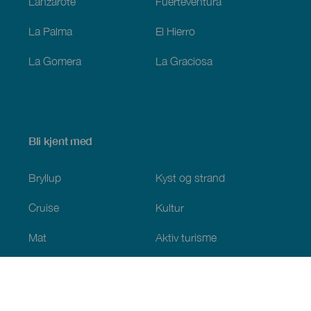
Lanzarote
Fuerteventura
La Palma
El Hierro
La Gomera
La Graciosa
Bli kjent med
Bryllup
Kyst og strand
Cruise
Kultur
Mat
Aktiv turisme
Alle artiklene