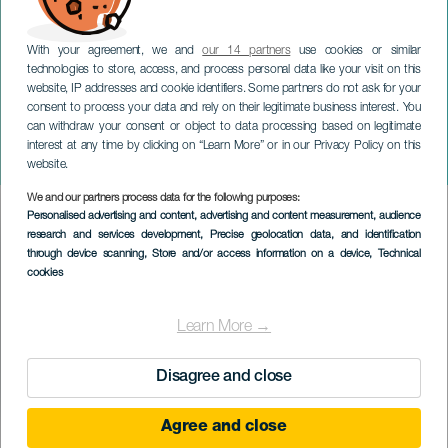
With your agreement, we and
our 14 partners
use cookies or similar
technologies to store, access, and process personal data like your visit on this
website, IP addresses and cookie identifiers. Some partners do not ask for your
consent to process your data and rely on their legitimate business interest. You
can withdraw your consent or object to data processing based on legitimate
GRAN CANARIA
interest at any time by clicking on “Learn More” or in our Privacy Policy on this
Sjøfarts- og festkveld
website.
We and our partners process data for the following purposes:
Imagen
Personalised advertising and content, advertising and content measurement, audience
Listado
research and services development
, Precise geolocation data, and identification
through device scanning
, Store and/or access information on a device
, Technical
cookies
Learn More →
Disagree and close
Agree and close
TIDLIGERE AKTIVITET