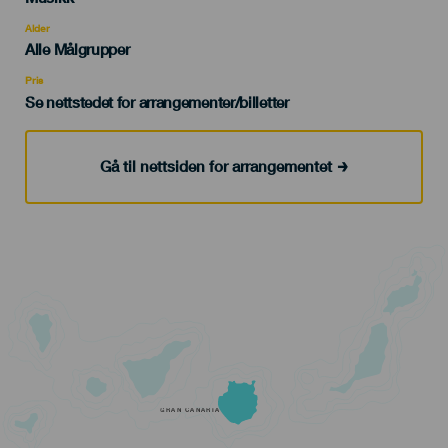
del
evento
Alder
Edad
Alle Målgrupper
Recomendada
Pris
Se nettstedet for arrangementer/billetter
Gå til nettsiden for arrangementet
GRAN CANARIA