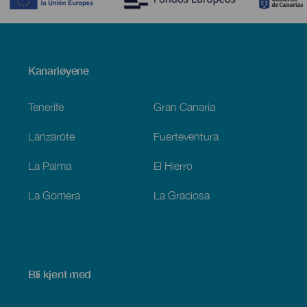
Menú
Kanariøyene
Footer
Tenerife
Gran Canaria
Lanzarote
Fuerteventura
La Palma
El Hierro
La Gomera
La Graciosa
Bli kjent med