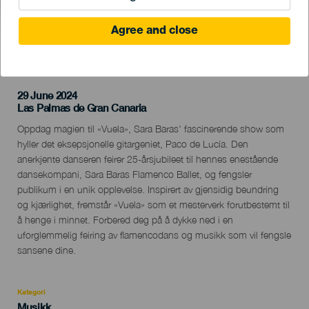
Agree and close
TIDLIGERE AKTIVITET
29 June 2024
Localidad
Las Palmas de Gran Canaria
Descripción
Oppdag magien til «Vuela», Sara Baras' fascinerende show som
del
hyller det eksepsjonelle gitargeniet, Paco de Lucía. Den
evento
anerkjente danseren feirer 25-årsjubileet til hennes enestående
dansekompani, Sara Baras Flamenco Ballet, og fengsler
publikum i en unik opplevelse. Inspirert av gjensidig beundring
og kjærlighet, fremstår «Vuela» som et mesterverk forutbestemt til
å henge i minnet. Forbered deg på å dykke ned i en
uforglemmelig feiring av flamencodans og musikk som vil fengsle
sansene dine.
Kategori
Categoría
Musikk