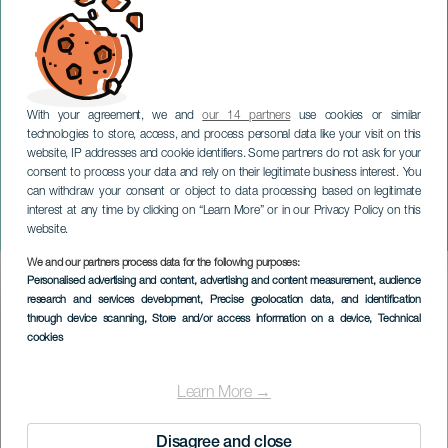
With your agreement, we and
our 14 partners
use cookies or similar
technologies to store, access, and process personal data like your visit on this
website, IP addresses and cookie identifiers. Some partners do not ask for your
consent to process your data and rely on their legitimate business interest. You
can withdraw your consent or object to data processing based on legitimate
GRAN CANARIA
interest at any time by clicking on “Learn More” or in our Privacy Policy on this
Sara Baras på Gran Canaria
website.
We and our partners process data for the following purposes:
Imagen
Personalised advertising and content, advertising and content measurement, audience
Listado
research and services development
, Precise geolocation data, and identification
through device scanning
, Store and/or access information on a device
, Technical
cookies
Learn More →
Disagree and close