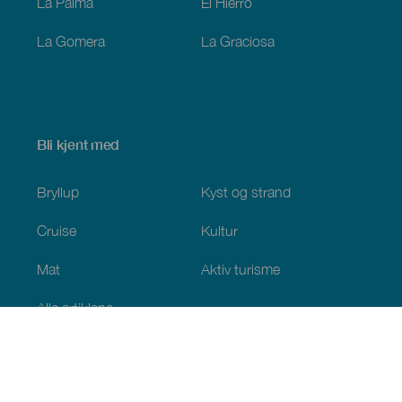
La Palma
El Hierro
La Gomera
La Graciosa
Bli kjent med
Bryllup
Kyst og strand
Cruise
Kultur
Mat
Aktiv turisme
Alle artiklene