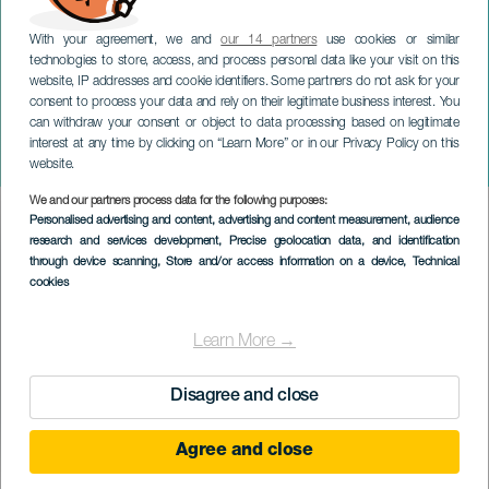
With your agreement, we and
our 14 partners
use cookies or similar
technologies to store, access, and process personal data like your visit on this
website, IP addresses and cookie identifiers. Some partners do not ask for your
consent to process your data and rely on their legitimate business interest. You
can withdraw your consent or object to data processing based on legitimate
GRAN CANARIA
interest at any time by clicking on “Learn More” or in our Privacy Policy on this
Santa Lucía-stien El Puertillo
website.
We and our partners process data for the following purposes:
Imagen
Personalised advertising and content, advertising and content measurement, audience
Listado
research and services development
, Precise geolocation data, and identification
through device scanning
, Store and/or access information on a device
, Technical
cookies
Learn More →
Disagree and close
Agree and close
November 2026