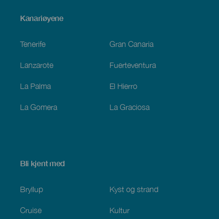
Menú
Kanariøyene
Footer
Tenerife
Gran Canaria
Lanzarote
Fuerteventura
La Palma
El Hierro
La Gomera
La Graciosa
Bli kjent med
Bryllup
Kyst og strand
Cruise
Kultur