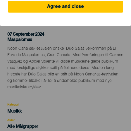
Agree and close
TIDLIGERE AKTIVITET
07 September 2024
Localidad
Maspalomas
Descripción
Noon Canarias-festivalen ønsker Dúo Salas velkommen på El
del
Faro de Maspalomas, Gran Canaria. Med fremføringen til Carmen
evento
Vázquez og Abdiel Valiente vil disse musikerne glede publikum
med forskjellige stykker spilt på fiolinene deres. Med en lang
historie har Dúo Salas blitt en stift på Noon Canarias-festivalen
og kommer tilbake i år for å underholde publikum med nye
musikalske stykker.
Kategori
Categoría
Musikk
del
evento
Alder
Edad
Alle Målgrupper
Recomendada