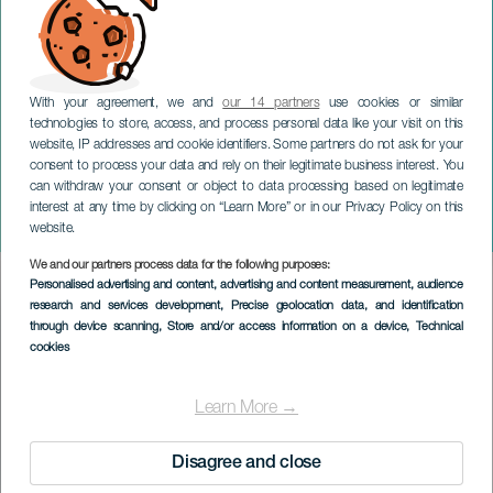
With your agreement, we and
our 14 partners
use cookies or similar
technologies to store, access, and process personal data like your visit on this
website, IP addresses and cookie identifiers. Some partners do not ask for your
consent to process your data and rely on their legitimate business interest. You
can withdraw your consent or object to data processing based on legitimate
GRAN CANARIA
interest at any time by clicking on “Learn More” or in our Privacy Policy on this
Salas Duo: strykeensemble
website.
We and our partners process data for the following purposes:
Imagen
Personalised advertising and content, advertising and content measurement, audience
Listado
research and services development
, Precise geolocation data, and identification
through device scanning
, Store and/or access information on a device
, Technical
cookies
Learn More →
Disagree and close