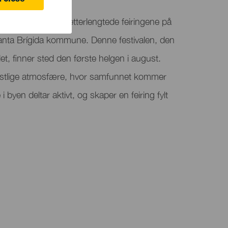
 close
er en av de mest etterlengtede feiringene på
Santa Brígida kommune. Denne festivalen, den
det, finner sted den første helgen i august.
 festlige atmosfære, hvor samfunnet kommer
 byen deltar aktivt, og skaper en feiring fylt