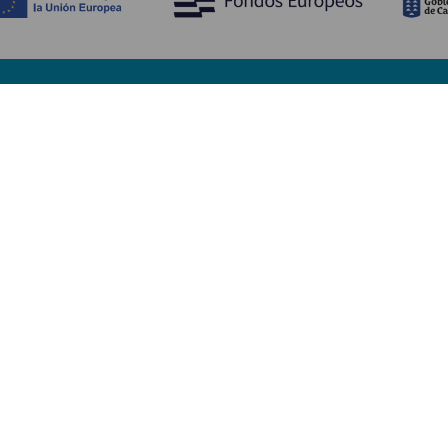
Bli kjent med
Pr
Bryllup
Kyst og strand
Ka
Cruise
Kultur
Sl
Mat
Aktiv turisme
Ov
Alle artiklene
Tj