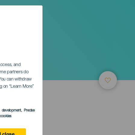
 access, and
Some partners do
. You can withdraw
ing on “Learn More”
s development
, Precise
l cookies