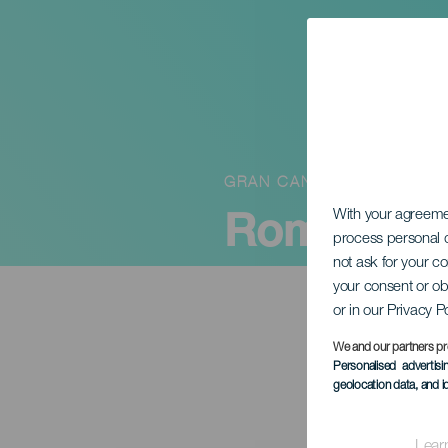
GRAN CANARIA
Romería d
With your agreem
process personal d
not ask for your c
your consent or ob
or in our Privacy P
We and our partners pr
Personalised advertis
geolocation data, and i