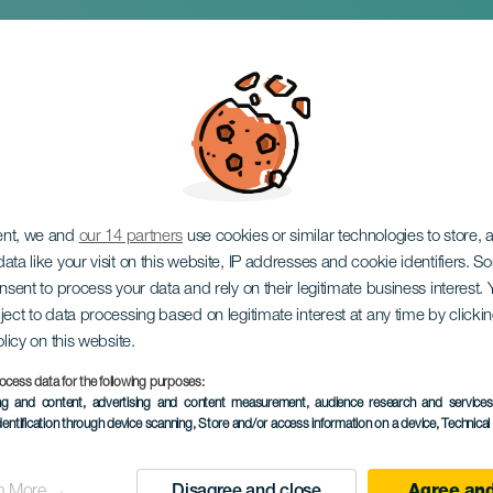
e Santa Brígida
ent, we and
our 14 partners
use cookies or similar technologies to store,
ata like your visit on this website, IP addresses and cookie identifiers. 
onsent to process your data and rely on their legitimate business interest
ject to data processing based on legitimate interest at any time by click
olicy on this website.
ocess data for the following purposes:
TIDLIGERE AKTIVITET
ing and content, advertising and content measurement, audience research and service
dentification through device scanning
, Store and/or access information on a device
, Technica
01 August 2026
Localidad
Santa Brígida