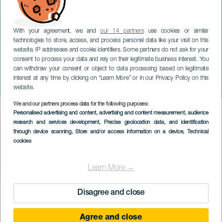
With your agreement, we and
our 14 partners
use cookies or similar
technologies to store, access, and process personal data like your visit on this
website, IP addresses and cookie identifiers. Some partners do not ask for your
consent to process your data and rely on their legitimate business interest. You
can withdraw your consent or object to data processing based on legitimate
GRAN CANARIA
interest at any time by clicking on “Learn More” or in our Privacy Policy on this
Rally Islas Canarias
website.
We and our partners process data for the following purposes:
Imagen
Personalised advertising and content, advertising and content measurement, audience
Listado
research and services development
, Precise geolocation data, and identification
through device scanning
, Store and/or access information on a device
, Technical
cookies
Learn More →
Disagree and close
TIDLIGERE AKTIVITET
Agree and close