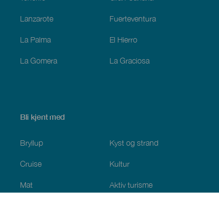
Lanzarote
Fuerteventura
La Palma
El Hierro
La Gomera
La Graciosa
Bli kjent med
Bryllup
Kyst og strand
Cruise
Kultur
Mat
Aktiv turisme
Alle artiklene