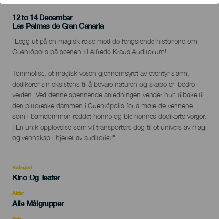
12 to 14 December
Localidad
Las Palmas de Gran Canaria
Descripción
"Legg ut på en magisk reise med de fengslende historiene om
del
Cuentópolis på scenen til Alfredo Kraus Auditorium!
evento
Tommelise, et magisk vesen gjennomsyret av eventyr sjarm,
dedikerer sin eksistens til å bevare naturen og skape en bedre
verden. Ved denne spennende anledningen vender hun tilbake til
den pittoreske dammen i Cuentópolis for å møte de vennene
som i barndommen reddet henne og ble hennes dedikerte verger.
¡ En unik opplevelse som vil transportere deg til et univers av magi
og vennskap i hjertet av auditoriet!"
Kategori
Categoría
Kino Og Teater
del
evento
Alder
Edad
Alle Målgrupper
Recomendada
Pris