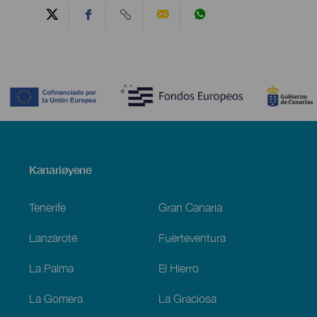
Contenido
Menú
Kanariøyene
Footer
Tenerife
Gran Canaria
Lanzarote
Fuerteventura
La Palma
El Hierro
La Gomera
La Graciosa