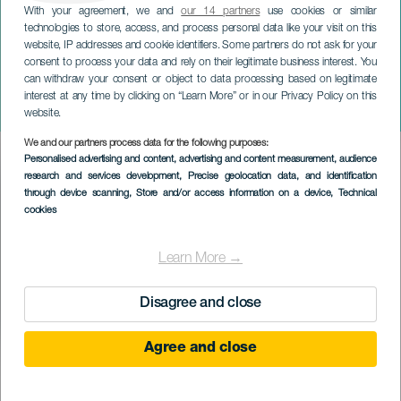
With your agreement, we and
our 14 partners
use cookies or similar
technologies to store, access, and process personal data like your visit on this
website, IP addresses and cookie identifiers. Some partners do not ask for your
consent to process your data and rely on their legitimate business interest. You
GRAN CANARIA
can withdraw your consent or object to data processing based on legitimate
Pulagarcita. El regreso a la
interest at any time by clicking on “Learn More” or in our Privacy Policy on this
charca
website.
We and our partners process data for the following purposes:
Imagen
Personalised advertising and content, advertising and content measurement, audience
Listado
research and services development
, Precise geolocation data, and identification
through device scanning
, Store and/or access information on a device
, Technical
cookies
Learn More →
Disagree and close
Agree and close
TIDLIGERE AKTIVITET