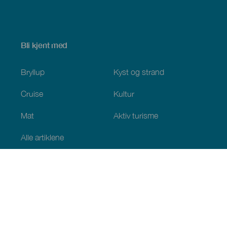
Bli kjent med
Bryllup
Kyst og strand
Cruise
Kultur
Mat
Aktiv turisme
Alle artiklene
Praktisk informasjon
Kalender
Klima