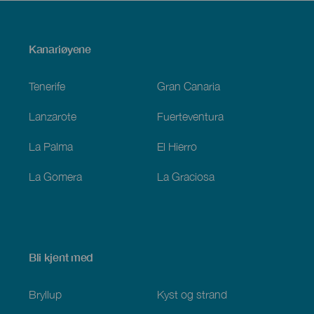
Menú
Kanariøyene
Footer
Tenerife
Gran Canaria
Lanzarote
Fuerteventura
La Palma
El Hierro
La Gomera
La Graciosa
Bli kjent med
Bryllup
Kyst og strand