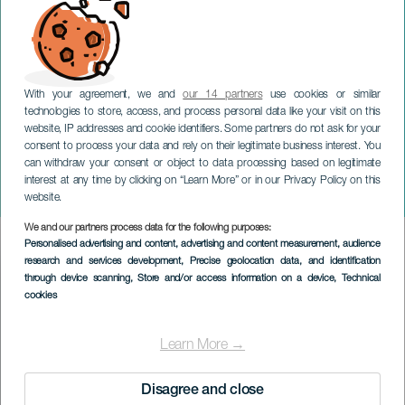
With your agreement, we and
our 14 partners
use cookies or similar
technologies to store, access, and process personal data like your visit on this
website, IP addresses and cookie identifiers. Some partners do not ask for your
consent to process your data and rely on their legitimate business interest. You
can withdraw your consent or object to data processing based on legitimate
GRAN CANARIA
interest at any time by clicking on “Learn More” or in our Privacy Policy on this
Petite Lorena: Tremenda
website.
We and our partners process data for the following purposes:
Imagen
Personalised advertising and content, advertising and content measurement, audience
Listado
research and services development
, Precise geolocation data, and identification
through device scanning
, Store and/or access information on a device
, Technical
cookies
Learn More →
Disagree and close