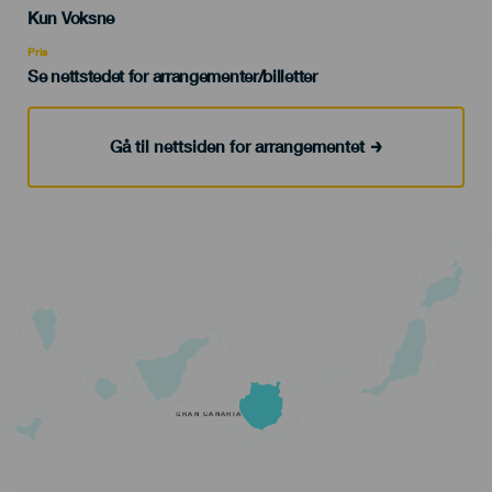
Edad
Kun Voksne
Recomendada
Pris
Se nettstedet for arrangementer/billetter
Gå til nettsiden for arrangementet
GRAN CANARIA