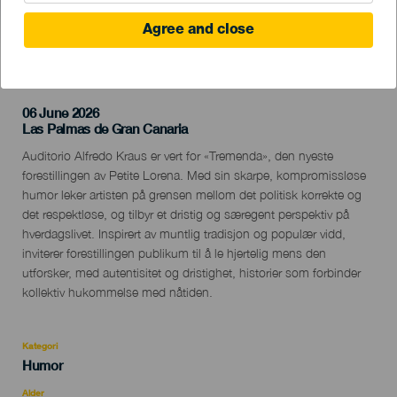
Agree and close
TIDLIGERE AKTIVITET
06 June 2026
Localidad
Las Palmas de Gran Canaria
Descripción
Auditorio Alfredo Kraus er vert for «Tremenda», den nyeste
del
forestillingen av Petite Lorena. Med sin skarpe, kompromissløse
evento
humor leker artisten på grensen mellom det politisk korrekte og
det respektløse, og tilbyr et dristig og særegent perspektiv på
hverdagslivet. Inspirert av muntlig tradisjon og populær vidd,
inviterer forestillingen publikum til å le hjertelig mens den
utforsker, med autentisitet og dristighet, historier som forbinder
kollektiv hukommelse med nåtiden.
Kategori
Categoría
Humor
del
evento
Alder