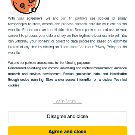
With your agreement, we and
our 14 partners
use cookies or similar
technologies to store, access, and process personal data like your visit on this
website, IP addresses and cookie identifiers. Some partners do not ask for your
consent to process your data and rely on their legitimate business interest. You
can withdraw your consent or object to data processing based on legitimate
GRAN CANARIA
interest at any time by clicking on “Learn More” or in our Privacy Policy on this
Musikkfestival: BSO
website.
We and our partners process data for the following purposes:
Imagen
Personalised advertising and content, advertising and content measurement, audience
Listado
research and services development
, Precise geolocation data, and identification
through device scanning
, Store and/or access information on a device
, Technical
cookies
Learn More →
Disagree and close
Agree and close