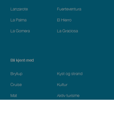
Lanzarote
Fuerteventura
La Palma
El Hierro
La Gomera
La Graciosa
Bli kjent med
Bryllup
Kyst og strand
Cruise
Kultur
Mat
Aktiv turisme
Alle artiklene