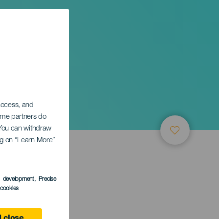
 access, and
Some partners do
. You can withdraw
ing on “Learn More”
s development
, Precise
l cookies
anaria