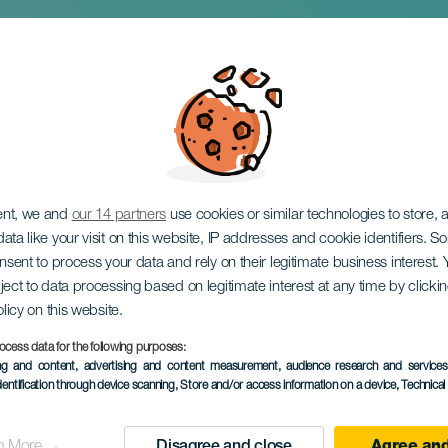
 Tour frykt og paradis
ent, we and
our 14 partners
use cookies or similar technologies to store,
ata like your visit on this website, IP addresses and cookie identifiers. 
onsent to process your data and rely on their legitimate business interest
ject to data processing based on legitimate interest at any time by click
olicy on this website.
ocess data for the following purposes:
TIDLIGERE AKTIVITET
ing and content, advertising and content measurement, audience research and service
dentification through device scanning
, Store and/or access information on a device
, Technica
06 April 2024
Localidad
Las Palmas de Gran C