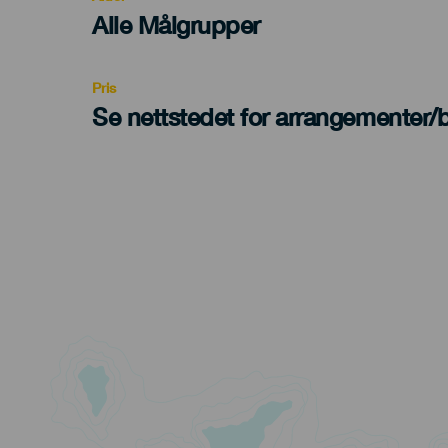
Edad
Alle Målgrupper
Recomendada
Pris
Se nettstedet for arrangementer/bi