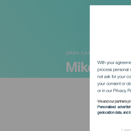
GRAN CANARIA
Mikel Izal.
With your agreem
process personal d
not ask for your c
your consent or ob
or in our Privacy P
We and our partners pr
Personalised advertis
geolocation data, and i