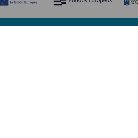
Bli kjent med
Pr
Bryllup
Kyst og strand
Ka
Cruise
Kultur
Sl
Mat
Aktiv turisme
Ov
Alle artiklene
Tj