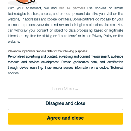
With your agreement, we and
our 14 partners
use cookies or similar
technologies to store, access, and process personal data like your visit on this
website, IP addresses and cookie identifiers. Some partners do not ask for your
consent to process your data and rely on their legitimate business interest. You
can withdraw your consent or object to data processing based on legitimate
GRAN CANARIA
interest at any time by clicking on “Learn More” or in our Privacy Policy on this
Mikel Bermejo: Eureka
website.
We and our partners process data for the following purposes:
Imagen
Personalised advertising and content, advertising and content measurement, audience
Listado
research and services development
, Precise geolocation data, and identification
through device scanning
, Store and/or access information on a device
, Technical
cookies
Learn More →
Disagree and close
Agree and close
TIDLIGERE AKTIVITET