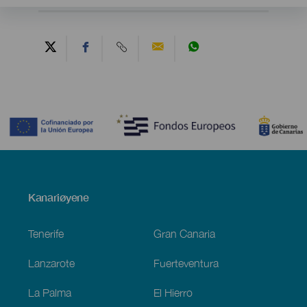
Contenido
Menú
Kanariøyene
Footer
Tenerife
Gran Canaria
Lanzarote
Fuerteventura
La Palma
El Hierro