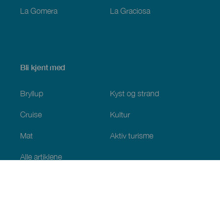
La Gomera
La Graciosa
Bli kjent med
Bryllup
Kyst og strand
Cruise
Kultur
Mat
Aktiv turisme
Alle artiklene
Praktisk informasjon