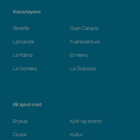
Menú
Kanariøyene
Footer
Tenerife
Gran Canaria
Lanzarote
Fuerteventura
La Palma
El Hierro
La Gomera
La Graciosa
Bli kjent med
Bryllup
Kyst og strand
Cruise
Kultur