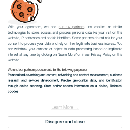
With your agreement, we and
our 14 partners
use cookies or similar
technologies to store, access, and process personal data like your visit on this
GRAN CANARIA
website, IP addresses and cookie identifiers. Some partners do not ask for your
Midlertidig utstilling:
consent to process your data and rely on their legitimate business interest. You
can withdraw your consent or object to data processing based on legitimate
Abstraksjon og magiske
interest at any time by clicking on “Learn More” or in our Privacy Policy on this
sirkler
website.
We and our partners process data for the following purposes:
Imagen
Personalised advertising and content, advertising and content measurement, audience
Listado
research and services development
, Precise geolocation data, and identification
through device scanning
, Store and/or access information on a device
, Technical
cookies
Learn More →
Disagree and close