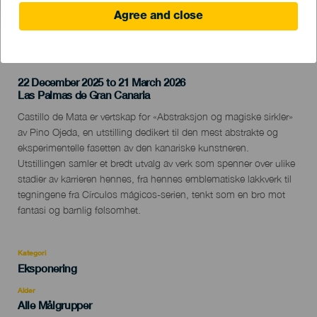
Agree and close
TIDLIGERE AKTIVITET
22 December 2025 to 21 March 2026
Localidad
Las Palmas de Gran Canaria
Descripción
Castillo de Mata er vertskap for «Abstraksjon og magiske sirkler»
del
av Pino Ojeda, en utstilling dedikert til den mest abstrakte og
evento
eksperimentelle fasetten av den kanariske kunstneren.
Utstillingen samler et bredt utvalg av verk som spenner over ulike
stadier av karrieren hennes, fra hennes emblematiske lakkverk til
tegningene fra Círculos mágicos-serien, tenkt som en bro mot
fantasi og barnlig følsomhet.
Kategori
Categoría
Eksponering
del
evento
Alder
Edad
Alle Målgrupper
Recomendada