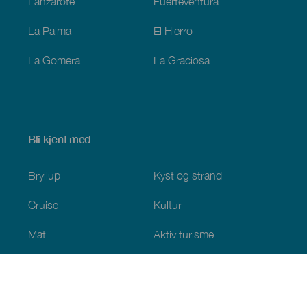
Lanzarote
Fuerteventura
La Palma
El Hierro
La Gomera
La Graciosa
Bli kjent med
Bryllup
Kyst og strand
Cruise
Kultur
Mat
Aktiv turisme
Alle artiklene