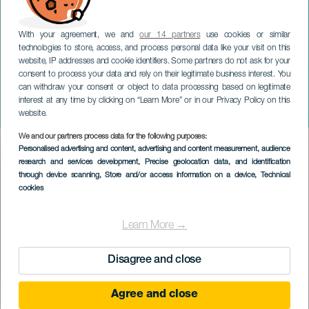
With your agreement, we and
our 14 partners
use cookies or similar
technologies to store, access, and process personal data like your visit on this
website, IP addresses and cookie identifiers. Some partners do not ask for your
consent to process your data and rely on their legitimate business interest. You
can withdraw your consent or object to data processing based on legitimate
GRAN CANARIA
interest at any time by clicking on “Learn More” or in our Privacy Policy on this
Med syv grønne stjerner
website.
We and our partners process data for the following purposes:
Imagen
Personalised advertising and content, advertising and content measurement, audience
Listado
research and services development
, Precise geolocation data, and identification
through device scanning
, Store and/or access information on a device
, Technical
cookies
Learn More →
Disagree and close
Agree and close
TIDLIGERE AKTIVITET