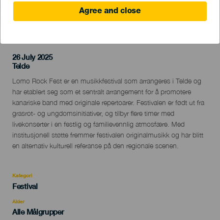
Agree and close
TIDLIGERE AKTIVITET
26 July 2025
Localidad
Telde
Descripción
Lomo Rock Fest er en musikkfestival som arrangeres i Telde og
del
har etablert seg som et sentralt arrangement for å promotere
evento
kanariske band med originale repertoarer. Festivalen er født ut fra
grasrot- og ungdomsinitiativer, og tilbyr flere timer med
livekonserter i en festlig og familievennlig atmosfære. Med
institusjonell støtte fremmer festivalen originalmusikk og har blitt
en alternativ kulturell referanse på den regionale scenen.
Kategori
Categoría
Festival
del
evento
Alder
Edad
Alle Målgrupper
Recomendada