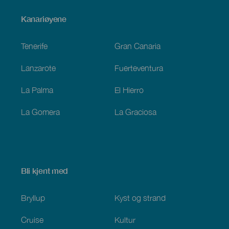
Menú
Kanariøyene
Footer
Tenerife
Gran Canaria
Lanzarote
Fuerteventura
La Palma
El Hierro
La Gomera
La Graciosa
Bli kjent med
Bryllup
Kyst og strand
Cruise
Kultur