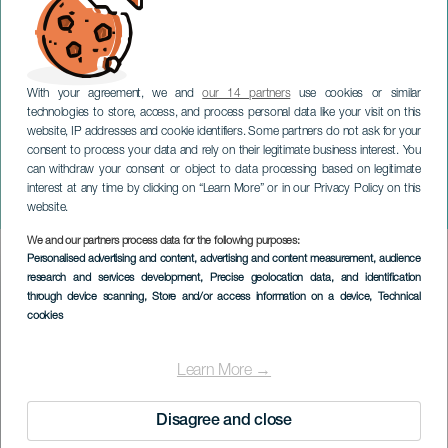
With your agreement, we and
our 14 partners
use cookies or similar
technologies to store, access, and process personal data like your visit on this
website, IP addresses and cookie identifiers. Some partners do not ask for your
consent to process your data and rely on their legitimate business interest. You
can withdraw your consent or object to data processing based on legitimate
GRAN CANARIA
interest at any time by clicking on “Learn More” or in our Privacy Policy on this
Lomo Rock Fest
website.
We and our partners process data for the following purposes:
Imagen
Personalised advertising and content, advertising and content measurement, audience
Listado
research and services development
, Precise geolocation data, and identification
through device scanning
, Store and/or access information on a device
, Technical
cookies
Learn More →
Disagree and close