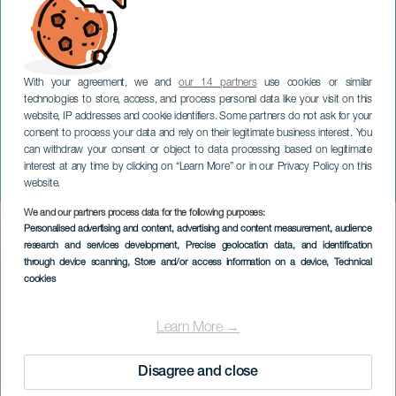
With your agreement, we and
our 14 partners
use cookies or similar
technologies to store, access, and process personal data like your visit on this
website, IP addresses and cookie identifiers. Some partners do not ask for your
consent to process your data and rely on their legitimate business interest. You
can withdraw your consent or object to data processing based on legitimate
GRAN CANARIA
interest at any time by clicking on “Learn More” or in our Privacy Policy on this
Leiva i konsert
website.
We and our partners process data for the following purposes:
Imagen
Personalised advertising and content, advertising and content measurement, audience
Listado
research and services development
, Precise geolocation data, and identification
through device scanning
, Store and/or access information on a device
, Technical
cookies
Learn More →
Disagree and close