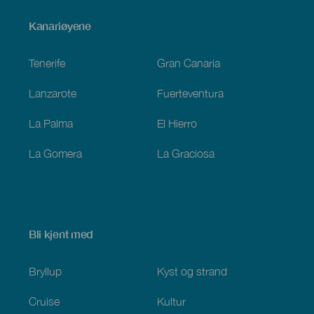
Menú
Kanariøyene
Footer
Tenerife
Gran Canaria
Lanzarote
Fuerteventura
La Palma
El Hierro
La Gomera
La Graciosa
Bli kjent med
Bryllup
Kyst og strand
Cruise
Kultur