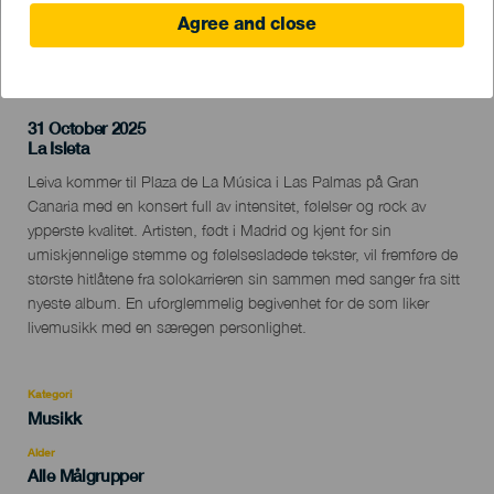
Agree and close
TIDLIGERE AKTIVITET
31 October 2025
Localidad
La Isleta
Descripción
Leiva kommer til Plaza de La Música i Las Palmas på Gran
del
Canaria med en konsert full av intensitet, følelser og rock av
evento
ypperste kvalitet. Artisten, født i Madrid og kjent for sin
umiskjennelige stemme og følelsesladede tekster, vil fremføre de
største hitlåtene fra solokarrieren sin sammen med sanger fra sitt
nyeste album. En uforglemmelig begivenhet for de som liker
livemusikk med en særegen personlighet.
Kategori
Categoría
Musikk
del
evento
Alder
Edad
Alle Målgrupper
Recomendada