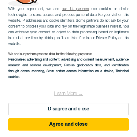
With your agreement, we and
our 14 partners
use cookies or similar
technologies to store, access, and process personal data like your visit on this
website, IP addresses and cookie identifiers. Some partners do not ask for your
consent to process your data and rely on their legitimate business interest. You
can withdraw your consent or object to data processing based on legitimate
GRAN CANARIA
interest at any time by clicking on “Learn More” or in our Privacy Policy on this
La farsa del Siglo de Oro
website.
We and our partners process data for the following purposes:
Imagen
Personalised advertising and content, advertising and content measurement, audience
Listado
research and services development
, Precise geolocation data, and identification
through device scanning
, Store and/or access information on a device
, Technical
cookies
Learn More →
Disagree and close
TIDLIGERE AKTIVITET
Agree and close
27 October 2023