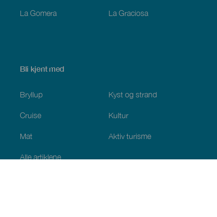
La Gomera
La Graciosa
Bli kjent med
Bryllup
Kyst og strand
Cruise
Kultur
Mat
Aktiv turisme
Alle artiklene
Praktisk informasjon