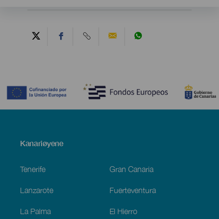
Contenido
Menú
Kanariøyene
Footer
Tenerife
Gran Canaria
Lanzarote
Fuerteventura
La Palma
El Hierro